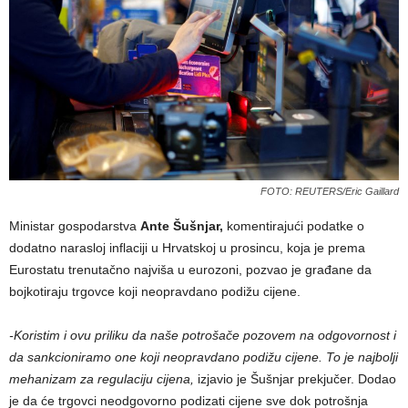
FOTO: REUTERS/Eric Gaillard
Ministar gospodarstva
Ante Šušnjar,
komentirajući podatke o
dodatno narasloj inflaciji u Hrvatskoj u prosincu, koja je prema
Eurostatu trenutačno najviša u eurozoni, pozvao je građane da
bojkotiraju trgovce koji neopravdano podižu cijene.
-Koristim i ovu priliku da naše potrošače pozovem na odgovornost i
da sankcioniramo one koji neopravdano podižu cijene. To je najbolji
mehanizam za regulaciju cijena,
izjavio je Šušnjar prekjučer. Dodao
je da će trgovci neodgovorno podizati cijene sve dok potrošnja