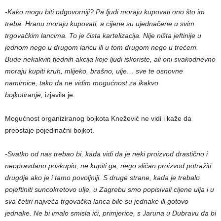
-Kako mogu biti odgovorniji? Pa ljudi moraju kupovati ono što im
treba. Hranu moraju kupovati, a cijene su ujednačene u svim
trgovačkim lancima. To je čista kartelizacija. Nije ništa jeftinije u
jednom nego u drugom lancu ili u tom drugom nego u trećem.
Bude nekakvih tjednih akcija koje ljudi iskoriste, ali oni svakodnevno
moraju kupiti kruh, mlijeko, brašno, ulje… sve te osnovne
namirnice, tako da ne vidim mogućnost za ikakvo
bojkotiranje,
izjavila je.
Mogućnost organiziranog bojkota Knežević ne vidi i kaže da
preostaje pojedinačni bojkot.
-Svatko od nas trebao bi, kada vidi da je neki proizvod drastično i
neopravdano poskupio, ne kupiti ga, nego sličan proizvod potražiti
drugdje ako je i tamo povoljniji. S druge strane, kada je trebalo
pojeftiniti suncokretovo ulje, u Zagrebu smo popisivali cijene ulja i u
sva četiri najveća trgovačka lanca bile su jednake ili gotovo
jednake. Ne bi imalo smisla ići, primjerice, s Jaruna u Dubravu da bi