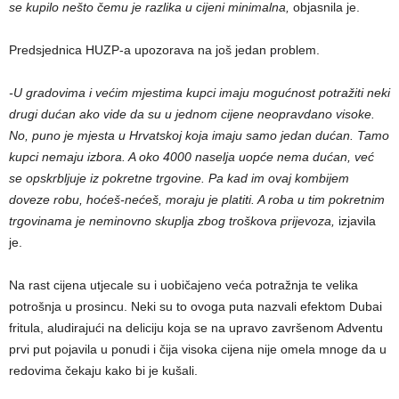
se kupilo nešto čemu je razlika u cijeni minimalna,
objasnila je.
Predsjednica HUZP-a upozorava na još jedan problem.
-U gradovima i većim mjestima kupci imaju mogućnost potražiti neki
drugi dućan ako vide da su u jednom cijene neopravdano visoke.
No, puno je mjesta u Hrvatskoj koja imaju samo jedan dućan. Tamo
kupci nemaju izbora. A oko 4000 naselja uopće nema dućan, već
se opskrbljuje iz pokretne trgovine. Pa kad im ovaj kombijem
doveze robu, hoćeš-nećeš, moraju je platiti. A roba u tim pokretnim
trgovinama je neminovno skuplja zbog troškova prijevoza,
izjavila
je.
Na rast cijena utjecale su i uobičajeno veća potražnja te velika
potrošnja u prosincu. Neki su to ovoga puta nazvali efektom Dubai
fritula, aludirajući na deliciju koja se na upravo završenom Adventu
prvi put pojavila u ponudi i čija visoka cijena nije omela mnoge da u
redovima čekaju kako bi je kušali.