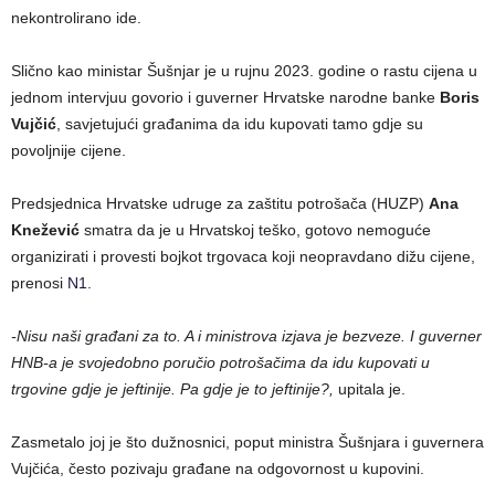
nekontrolirano ide.
Slično kao ministar Šušnjar je u rujnu 2023. godine o rastu cijena u
jednom intervjuu govorio i guverner Hrvatske narodne banke
Boris
Vujčić
, savjetujući građanima da idu kupovati tamo gdje su
povoljnije cijene.
Predsjednica Hrvatske udruge za zaštitu potrošača (HUZP)
Ana
Knežević
smatra da je u Hrvatskoj teško, gotovo nemoguće
organizirati i provesti bojkot trgovaca koji neopravdano dižu cijene,
prenosi
N1
.
-Nisu naši građani za to. A i ministrova izjava je bezveze. I guverner
HNB-a je svojedobno poručio potrošačima da idu kupovati u
trgovine gdje je jeftinije. Pa gdje je to jeftinije?,
upitala je.
Zasmetalo joj je što dužnosnici, poput ministra Šušnjara i guvernera
Vujčića, često pozivaju građane na odgovornost u kupovini.