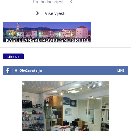
Prethodne vijesti
Više vijesti
Like us
0
Obožavatelja
LIKE