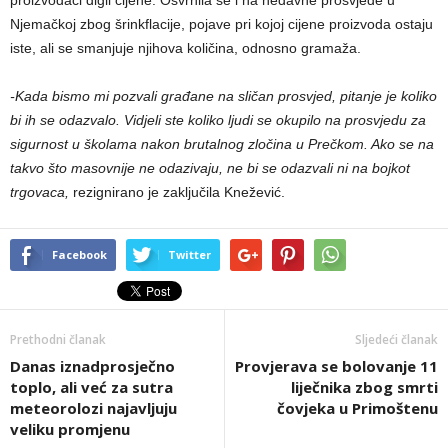
Njemačkoj zbog šrinkflacije, pojave pri kojoj cijene proizvoda ostaju
iste, ali se smanjuje njihova količina, odnosno gramaža.
-Kada bismo mi pozvali građane na sličan prosvjed, pitanje je koliko
bi ih se odazvalo. Vidjeli ste koliko ljudi se okupilo na prosvjedu za
sigurnost u školama nakon brutalnog zločina u Prečkom. Ako se na
takvo što masovnije ne odazivaju, ne bi se odazvali ni na bojkot
trgovaca,
rezignirano je zaključila Knežević.
Facebook
Twitter
Prethodni članak
Sljedeći članak
Danas iznadprosječno
Provjerava se bolovanje 11
toplo, ali već za sutra
liječnika zbog smrti
meteorolozi najavljuju
čovjeka u Primoštenu
veliku promjenu