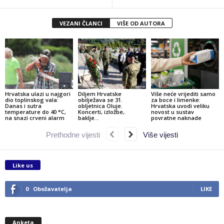
VEZANI ČLANCI
VIŠE OD AUTORA
Hrvatska ulazi u najgori
Diljem Hrvatske
Više neće vrijediti samo
dio toplinskog vala:
obilježava se 31.
za boce i limenke:
Danas i sutra
obljetnica Oluje.
Hrvatska uvodi veliku
temperature do 40 °C,
Koncerti, izložbe,
novost u sustav
na snazi crveni alarm
baklje…
povratne naknade
Prethodne vijesti
Više vijesti
Like us
0
Obožavatelja
LIKE
Anketa