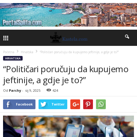
Početna
Hrvatska
“Političari poručuju da kupujemo jeftinije, a gdje je to?”
HRVATSKA
“Političari poručuju da kupujemo
jeftinije, a gdje je to?”
Od
Parchy
-
sij 9, 2025
424
Facebook
Twitter