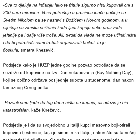
-Sve to djeluje na inflaciju iako te fritule sigurno nisu kupovali oni s
300 eura mirovine. Veća potrošnja u prosincu inače počinje sa
Svetim Nikolom pa se nastavi s Božićem i Novom godinom, a u
siječnju su zimska sniženja kada ljudi kupuju neke proizvode
jeftinije pa i dalje više troše. Ali, tvrditi da vlada ne može učiniti ništa
i da bi potrošači sami trebali organizirati bojkot, to je
floskula,
smatra Knežević.
Podsjeća kako je HUZP jedne godine pozvao potrošače da se
suzdrže od kupovine na tzv. Dan nekupovanja (Buy Nothing Day),
koji se obično održava posljednje subote u studenome, dan nakon
famoznog Crnog petka.
-Pozvali smo ljude da tog dana ništa ne kupuju, ali odaziv je bio
katastrofalan,
kaže Knežević.
Podsjetila je i da su svojedobno u Italiji kupci masovno bojkotirali
kupovinu tjestenine, koja je sinonim za Italiju, nakon što su tamošnji
proizvođači digli cijene. Osvrnila se i na nedavne prosvjede u