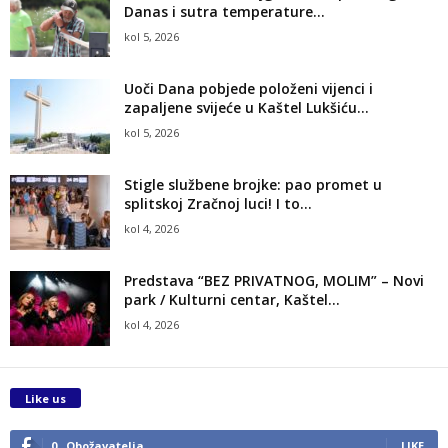
Danas i sutra temperature...
kol 5, 2026
Uoči Dana pobjede položeni vijenci i
zapaljene svijeće u Kaštel Lukšiću...
kol 5, 2026
Stigle službene brojke: pao promet u
splitskoj Zračnoj luci! I to...
kol 4, 2026
Predstava “BEZ PRIVATNOG, MOLIM” – Novi
park / Kulturni centar, Kaštel...
kol 4, 2026
Like us
0
Obožavatelja
LIKE