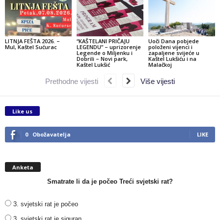
LITNJA FEŠTA 2026. –
“KAŠTELANI PRIČAJU
Uoči Dana pobjede
Mul, Kaštel Sućurac
LEGENDU” – uprizorenje
položeni vijenci i
Legende o Miljenku i
zapaljene svijeće u
Dobrili – Novi park,
Kaštel Lukšiću i na
Kaštel Lukšić
Malačkoj
Prethodne vijesti
Više vijesti
Like us
0
Obožavatelja
LIKE
Anketa
Smatrate li da je počeo Treći svjetski rat?
3. svjetski rat je počeo
3. svjetski rat je siguran