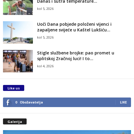
Danas i sutra temperature...
kol 5, 2026
Uoči Dana pobjede položeni vijenci i
zapaljene svijeće u Kaštel Lukšiću...
kol 5, 2026
Stigle službene brojke: pao promet u
splitskoj Zračnoj luci! I to...
kol 4, 2026
Like us
0
Obožavatelja
LIKE
Galerija