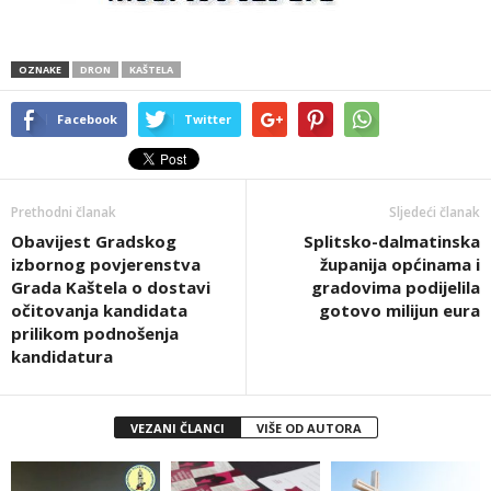
OZNAKE
DRON
KAŠTELA
Facebook
Twitter
Prethodni članak
Sljedeći članak
Obavijest Gradskog
Splitsko-dalmatinska
izbornog povjerenstva
županija općinama i
Grada Kaštela o dostavi
gradovima podijelila
očitovanja kandidata
gotovo milijun eura
prilikom podnošenja
kandidatura
VEZANI ČLANCI
VIŠE OD AUTORA