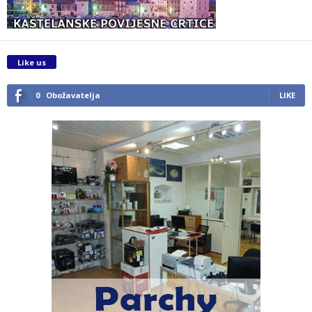
Like us
0
Obožavatelja
LIKE