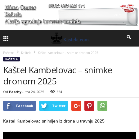
Početna
Kaštela
Kaštel Kambelovac – snimke dronom 2025
KAŠTELA
Kaštel Kambelovac – snimke
dronom 2025
Od
Parchy
-
tra 24, 2025
654
Facebook
Twitter
Kaštel Kambelovac snimljen iz drona u travnju 2025