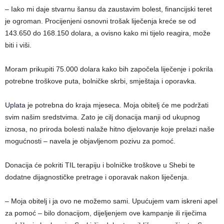
– Iako mi daje stvarnu šansu da zaustavim bolest, financijski teret
je ogroman. Procijenjeni osnovni trošak liječenja kreće se od
143.650 do 168.150 dolara, a ovisno kako mi tijelo reagira, može
biti i viši.
Moram prikupiti 75.000 dolara kako bih započela liječenje i pokrila
potrebne troškove puta, bolničke skrbi, smještaja i oporavka.
Uplata
je potrebna do kraja mjeseca. Moja obitelj će me podržati
svim našim sredstvima. Zato je cilj donacija manji od ukupnog
iznosa, no priroda bolesti nalaže hitno djelovanje koje prelazi naše
mogućnosti – navela je objavljenom pozivu za pomoć.
Donacija će pokriti TIL terapiju i bolničke troškove u Shebi te
dodatne dijagnostičke pretrage i oporavak nakon liječenja.
– Moja obitelj i ja ovo ne možemo sami. Upućujem vam iskreni apel
za pomoć – bilo donacijom, dijeljenjem ove kampanje ili riječima