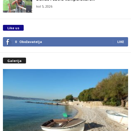
kol 5, 2026
Like us
0
Obožavatelja
LIKE
Galerija