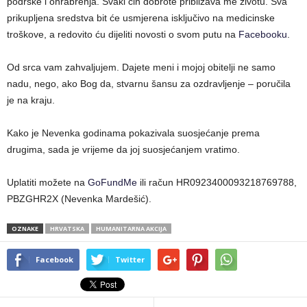
podrške i ohrabrenja. Svaki čin dobrote približava me životu. Sva
prikupljena sredstva bit će usmjerena isključivo na medicinske
troškove, a redovito ću dijeliti novosti o svom putu na
Facebooku
.
Od srca vam zahvaljujem. Dajete meni i mojoj obitelji ne samo
nadu, nego, ako Bog da, stvarnu šansu za ozdravljenje – poručila
je na kraju.
Kako je Nevenka godinama pokazivala suosjećanje prema
drugima, sada je vrijeme da joj suosjećanjem vratimo.
Uplatiti možete na
GoFundMe
ili račun HR0923400093218769788,
PBZGHR2X (Nevenka Mardešić).
OZNAKE
HRVATSKA
HUMANITARNA AKCIJA
Facebook
Twitter