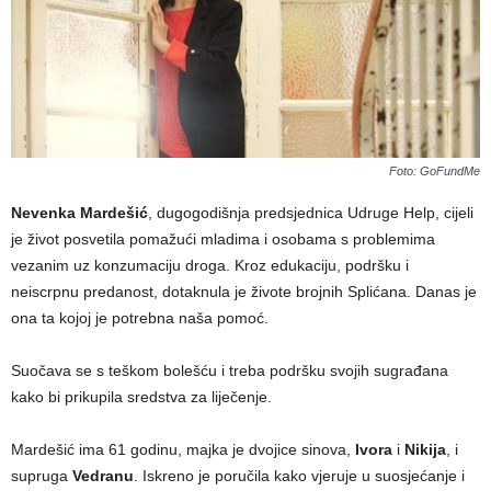
Foto: GoFundMe
Nevenka Mardešić
, dugogodišnja predsjednica Udruge Help, cijeli
je život posvetila pomažući mladima i osobama s problemima
vezanim uz konzumaciju droga. Kroz edukaciju, podršku i
neiscrpnu predanost, dotaknula je živote brojnih Splićana. Danas je
ona ta kojoj je potrebna naša pomoć.
Suočava se s teškom bolešću i treba podršku svojih sugrađana
kako bi prikupila sredstva za liječenje.
Mardešić ima 61 godinu, majka je dvojice sinova,
Ivora
i
Nikija
, i
supruga
Vedranu
. Iskreno je poručila kako vjeruje u suosjećanje i