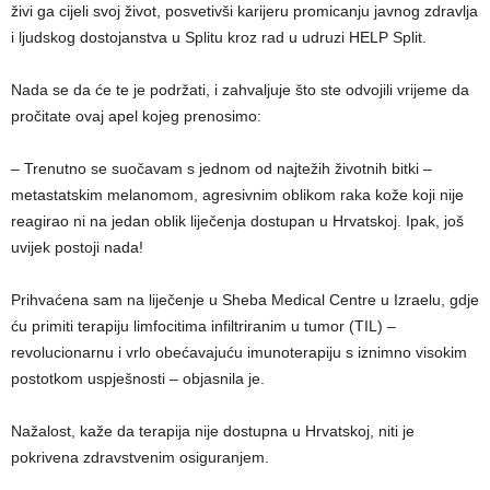
živi ga cijeli svoj život, posvetivši karijeru promicanju javnog zdravlja
i ljudskog dostojanstva u Splitu kroz rad u udruzi HELP Split.
Nada se da će te je podržati, i zahvaljuje što ste odvojili vrijeme da
pročitate ovaj apel kojeg prenosimo:
– Trenutno se suočavam s jednom od najtežih životnih bitki –
metastatskim melanomom, agresivnim oblikom raka kože koji nije
reagirao ni na jedan oblik liječenja dostupan u Hrvatskoj. Ipak, još
uvijek postoji nada!
Prihvaćena sam na liječenje u Sheba Medical Centre u Izraelu, gdje
ću primiti terapiju limfocitima infiltriranim u tumor (TIL) –
revolucionarnu i vrlo obećavajuću imunoterapiju s iznimno visokim
postotkom uspješnosti – objasnila je.
Nažalost, kaže da terapija nije dostupna u Hrvatskoj, niti je
pokrivena zdravstvenim osiguranjem.