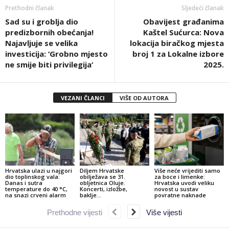
Prethodni članak
Sljedeći članak
Sad su i groblja dio
Obavijest građanima
predizbornih obećanja!
Kaštel Sućurca: Nova
Najavljuje se velika
lokacija biračkog mjesta
investicija: ‘Grobno mjesto
broj 1 za Lokalne izbore
ne smije biti privilegija‘
2025.
VEZANI ČLANCI
VIŠE OD AUTORA
Hrvatska ulazi u najgori
Diljem Hrvatske
Više neće vrijediti samo
dio toplinskog vala:
obilježava se 31.
za boce i limenke:
Danas i sutra
obljetnica Oluje.
Hrvatska uvodi veliku
temperature do 40 °C,
Koncerti, izložbe,
novost u sustav
na snazi crveni alarm
baklje…
povratne naknade
Prethodne vijesti
Više vijesti