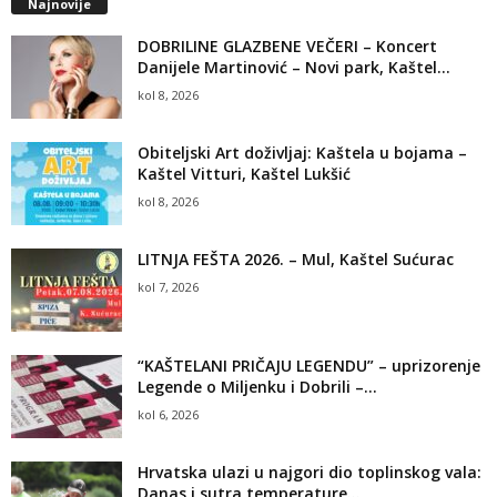
Najnovije
DOBRILINE GLAZBENE VEČERI – Koncert
Danijele Martinović – Novi park, Kaštel...
kol 8, 2026
Obiteljski Art doživljaj: Kaštela u bojama –
Kaštel Vitturi, Kaštel Lukšić
kol 8, 2026
LITNJA FEŠTA 2026. – Mul, Kaštel Sućurac
kol 7, 2026
“KAŠTELANI PRIČAJU LEGENDU” – uprizorenje
Legende o Miljenku i Dobrili –...
kol 6, 2026
Hrvatska ulazi u najgori dio toplinskog vala:
Danas i sutra temperature...