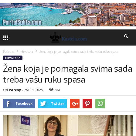
Početna
Hrvatska
Žena koja je pomagala svima sada treba vašu ruku spasa
HRVATSKA
Žena koja je pomagala svima sada
treba vašu ruku spasa
Od
Parchy
-
svi 13, 2025
861
Facebook
Twitter