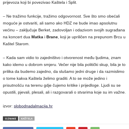
prijevoza koji bi povezivao Kaštela i Split.
– Ne tražimo funkcije, tražimo odgovornost. Sve što smo obećali
moguće je ostvariti, ali samo ako HDZ ne bude imao apsolutnu
većinu – zaključuje Berket, zadovoljan i odazivom svojih sugrađana
na koncert dua
Matka
i
Brane
, koji je upriličen na prepunom Brcu u
Kaštel Starom.
– Kada sam vidio to zajedništvo i otvorenost među ljudima, znam
kako idemo u dobrom smjeru. Večer nije bila politički skup, bila je to
prilika da budemo zajedno, da slušamo jedni druge i da razmislimo
o tome kakva Kaštela želimo graditi. A to se može jedino i
prisutnošću na terenu gdje čujemo kritike i prijedloge. Ljudi su se
opustili, pjevali, plesali, ali i razgovarali o stvarima koje su im važne.
izvor:
slobodnadalmacija.hr
OZNAKE
KAŠTELA