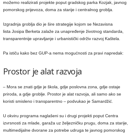
možemo realizirati projekte poput gradskog parka Kozjak, javnog
pomorskog prijevoza, doma za starije i centralnog groblja.
Izgradnja groblja dio je šire strategije kojom se Nezavisna
lista Josipa Berketa zalaže za unapređenje životnog standarda,
transparentnije upravljanje i urbanistički održiv razvoj Kaštela.
Pa ističu kako bez GUP-a nema mogućnosti za pravi napredak:
Prostor je alat razvoja
– Mora se znati gdje je škola, gdje poslovna zona, gdje ostaje
priroda, a gdje groblje. Prostor je alat razvoja, ali samo ako se
koristi smisleno i transparentno – podvukao je Samardžić.
U okviru programa naglašeni su i drugi projekti poput Centra
izvrsnosti za mlade, garaža uz željezničku prugu, doma za starije,
multimedijalne dvorane za potrebe udruga te javnog pomorskog