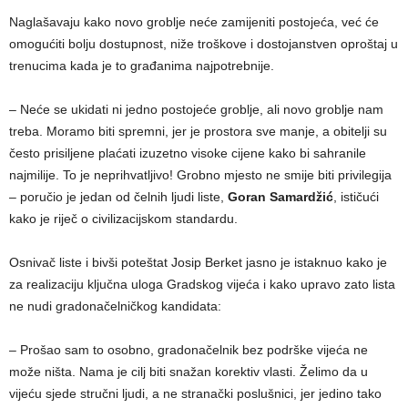
Naglašavaju kako novo groblje neće zamijeniti postojeća, već će
omogućiti bolju dostupnost, niže troškove i dostojanstven oproštaj u
trenucima kada je to građanima najpotrebnije.
– Neće se ukidati ni jedno postojeće groblje, ali novo groblje nam
treba. Moramo biti spremni, jer je prostora sve manje, a obitelji su
često prisiljene plaćati izuzetno visoke cijene kako bi sahranile
najmilije. To je neprihvatljivo! Grobno mjesto ne smije biti privilegija
– poručio je jedan od čelnih ljudi liste,
Goran Samardžić
, ističući
kako je riječ o civilizacijskom standardu.
Osnivač liste i bivši poteštat Josip Berket jasno je istaknuo kako je
za realizaciju ključna uloga Gradskog vijeća i kako upravo zato lista
ne nudi gradonačelničkog kandidata:
– Prošao sam to osobno, gradonačelnik bez podrške vijeća ne
može ništa. Nama je cilj biti snažan korektiv vlasti. Želimo da u
vijeću sjede stručni ljudi, a ne stranački poslušnici, jer jedino tako