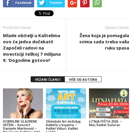
Facebook
Twitter
Prethodni članak
Sljedeći članak
Mlade obitelji u Kaštelima
Žena koja je pomagala
ovo će jedva dočekati!
svima sada treba vašu
Započeli radovi na
ruku spasa
investiciji teškoj 7 milijuna
€: ‘Dogodine gotovo!‘
VEZANI ČLANCI
VIŠE OD AUTORA
DOBRILINE GLAZBENE
Obiteljski Art doživljaj:
LITNJA FEŠTA 2026. –
VEČERI – Koncert
Kaštela u bojama –
Mul, Kaštel Sućurac
Danijele Martinović –
Kaštel Vitturi, Kaštel
Novi park, Kaštel Lukšić
Lukšić