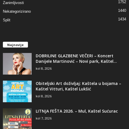
1752
Zanimljivosti
1440
Nekategorizirano
1434
Split
Najnovije
DOBRILINE GLAZBENE VEČERI – Koncert
Danijele Martinović – Novi park, Kaštel...
kol 8, 2026
Obiteljski Art doživljaj: Kaštela u bojama –
Kaštel Vitturi, Kaštel Lukšić
kol 8, 2026
LITNJA FEŠTA 2026. – Mul, Kaštel Sućurac
kol 7, 2026