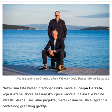
Nezavisna lista za Gradsko vijeće Kaštela – Josip Berket i Goran Samardžić
Nezavisna lista bivšeg gradonačelnika Kaštela
Josipa Berketa
,
koja izlazi na izbore za Gradsko vijeće Kaštela, najavila je brojne
infrastrukturne i socijalne projekte, među kojima se ističe izgradnja
centralnog gradskog groblja.