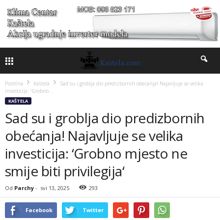
Početna
Kaštela
Sad su i groblja dio predizbornih obećanja! Najavljuje se velika
investicija: ‘Grobno...
KAŠTELA
Sad su i groblja dio predizbornih
obećanja! Najavljuje se velika
investicija: ‘Grobno mjesto ne
smije biti privilegija‘
Od
Parchy
-
svi 13, 2025
293
Facebook
Twitter