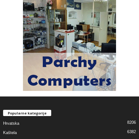
Popularne kategorije
8206
Hrvatska
6382
Kaštela