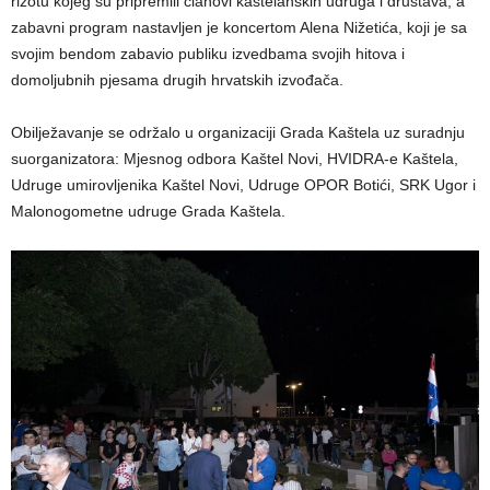
rižotu kojeg su pripremili članovi kaštelanskih udruga i društava, a
zabavni program nastavljen je koncertom Alena Nižetića, koji je sa
svojim bendom zabavio publiku izvedbama svojih hitova i
domoljubnih pjesama drugih hrvatskih izvođača.
Obilježavanje se održalo u organizaciji Grada Kaštela uz suradnju
suorganizatora: Mjesnog odbora Kaštel Novi, HVIDRA-e Kaštela,
Udruge umirovljenika Kaštel Novi, Udruge OPOR Botići, SRK Ugor i
Malonogometne udruge Grada Kaštela.