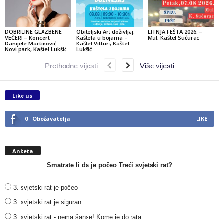
DOBRILINE GLAZBENE
Obiteljski Art doživljaj:
LITNJA FEŠTA 2026. –
VEČERI – Koncert
Kaštela u bojama –
Mul, Kaštel Sućurac
Danijele Martinović –
Kaštel Vitturi, Kaštel
Novi park, Kaštel Lukšić
Lukšić
Prethodne vijesti
Više vijesti
Like us
0
Obožavatelja
LIKE
Anketa
Smatrate li da je počeo Treći svjetski rat?
3. svjetski rat je počeo
3. svjetski rat je siguran
3. svjetski rat - nema šanse! Kome je do rata...