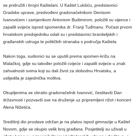
se pridružili i brojni Kaštelani. U Kaštel Lukšiću, predstavnici
Gradske uprave, predvođeni gradonačelnikom Denisom
Ivanovićem i zamjenikom Antoniom Budimirom, položili su vijence i
zapalili svijeće ispred spomenika dr. Franji Tuđmanu. Počast prvom
hrvatskom predsjedniku odali su i predstavnici braniteljskih i
građanskih udruga te političkih stranaka s područja Kaštela.
Nakon toga, sudionici su se uputili prema spomen-križu na
Malačkoj, gdje su također položili cvijeće i zapalili svijeće u znak
zahvalnosti svima koji su dali život za slobodnu Hrvatsku, a
uslijedila je zajednička molitva.
Okupljenima se obratio gradonačelnik Ivanović, čestitavši Dan
državnosti i pozvavši sve na druženje uz pripremljeni rižot i koncert
Alena Nižetića.
Središnji dio proslave održan je na platou ispod gimnazije u Kaštel
Novom, gdje se okupio velik broj građana. Posjetitelji su uživali u