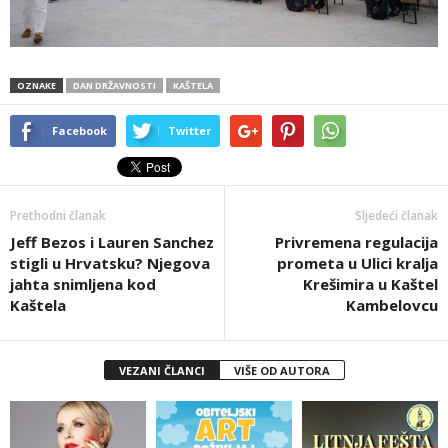
OZNAKE
DAN DRŽAVNOSTI
KAŠTELA
Facebook
Twitter
Prethodni članak
Sljedeći članak
Jeff Bezos i Lauren Sanchez
Privremena regulacija
stigli u Hrvatsku? Njegova
prometa u Ulici kralja
jahta snimljena kod
Krešimira u Kaštel
Kaštela
Kambelovcu
VEZANI ČLANCI
VIŠE OD AUTORA