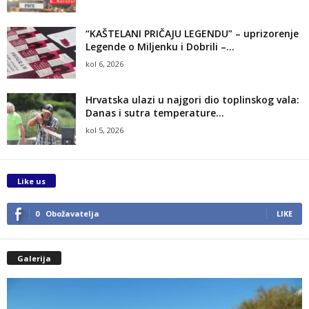
“KAŠTELANI PRIČAJU LEGENDU” – uprizorenje
Legende o Miljenku i Dobrili –...
kol 6, 2026
Hrvatska ulazi u najgori dio toplinskog vala:
Danas i sutra temperature...
kol 5, 2026
Like us
0
Obožavatelja
LIKE
Galerija