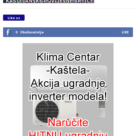
Like us
0
Obožavatelja
LIKE