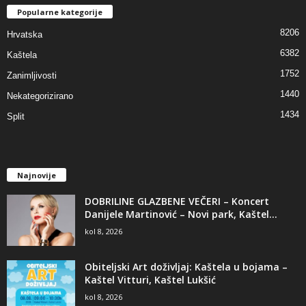
Popularne kategorije
8206
Hrvatska
6382
Kaštela
1752
Zanimljivosti
1440
Nekategorizirano
1434
Split
Najnovije
DOBRILINE GLAZBENE VEČERI – Koncert
Danijele Martinović – Novi park, Kaštel...
kol 8, 2026
Obiteljski Art doživljaj: Kaštela u bojama –
Kaštel Vitturi, Kaštel Lukšić
kol 8, 2026