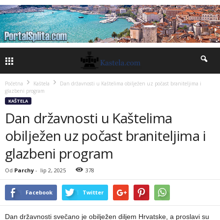
Početna
Kaštela
Dan državnosti u Kaštelima obilježen uz počast braniteljima i
glazbeni program
KAŠTELA
Dan državnosti u Kaštelima
obilježen uz počast braniteljima i
glazbeni program
Od
Parchy
-
lip 2, 2025
378
Facebook
Twitter
Dan državnosti svečano je obilježen diljem Hrvatske, a proslavi su