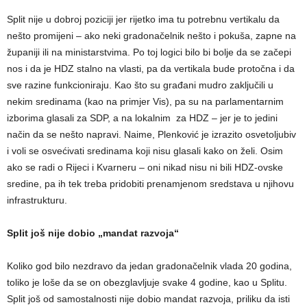
Split nije u dobroj poziciji jer rijetko ima tu potrebnu vertikalu da
nešto promijeni – ako neki gradonačelnik nešto i pokuša, zapne na
županiji ili na ministarstvima. Po toj logici bilo bi bolje da se začepi
nos i da je HDZ stalno na vlasti, pa da vertikala bude protočna i da
sve razine funkcioniraju. Kao što su građani mudro zaključili u
nekim sredinama (kao na primjer Vis), pa su na parlamentarnim
izborima glasali za SDP, a na lokalnim za HDZ – jer je to jedini
način da se nešto napravi. Naime, Plenković je izrazito osvetoljubiv
i voli se osvećivati sredinama koji nisu glasali kako on želi. Osim
ako se radi o Rijeci i Kvarneru – oni nikad nisu ni bili HDZ-ovske
sredine, pa ih tek treba pridobiti prenamjenom sredstava u njihovu
infrastrukturu.
Split još nije dobio „mandat razvoja“
Koliko god bilo nezdravo da jedan gradonačelnik vlada 20 godina,
toliko je loše da se on obezglavljuje svake 4 godine, kao u Splitu.
Split još od samostalnosti nije dobio mandat razvoja, priliku da isti