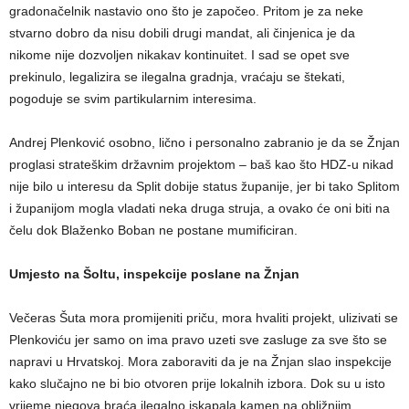
gradonačelnik nastavio ono što je započeo. Pritom je za neke
stvarno dobro da nisu dobili drugi mandat, ali činjenica je da
nikome nije dozvoljen nikakav kontinuitet. I sad se opet sve
prekinulo, legalizira se ilegalna gradnja, vraćaju se štekati,
pogoduje se svim partikularnim interesima.
Andrej Plenković osobno, lično i personalno zabranio je da se Žnjan
proglasi strateškim državnim projektom – baš kao što HDZ-u nikad
nije bilo u interesu da Split dobije status županije, jer bi tako Splitom
i županijom mogla vladati neka druga struja, a ovako će oni biti na
čelu dok Blaženko Boban ne postane mumificiran.
Umjesto na Šoltu, inspekcije poslane na Žnjan
Večeras Šuta mora promijeniti priču, mora hvaliti projekt, ulizivati se
Plenkoviću jer samo on ima pravo uzeti sve zasluge za sve što se
napravi u Hrvatskoj. Mora zaboraviti da je na Žnjan slao inspekcije
kako slučajno ne bi bio otvoren prije lokalnih izbora. Dok su u isto
vrijeme njegova braća ilegalno iskapala kamen na obližnjim