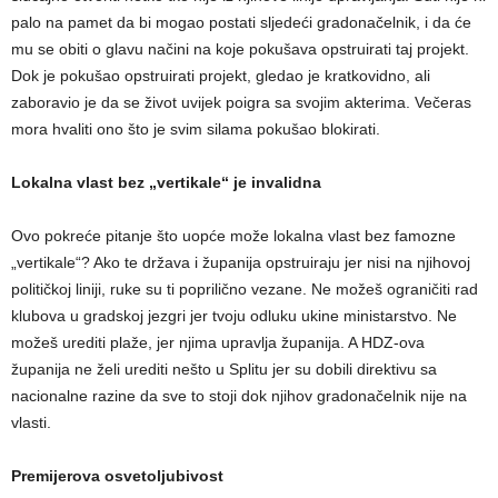
palo na pamet da bi mogao postati sljedeći gradonačelnik, i da će
mu se obiti o glavu načini na koje pokušava opstruirati taj projekt.
Dok je pokušao opstruirati projekt, gledao je kratkovidno, ali
zaboravio je da se život uvijek poigra sa svojim akterima. Večeras
mora hvaliti ono što je svim silama pokušao blokirati.
Lokalna vlast bez „vertikale“ je invalidna
Ovo pokreće pitanje što uopće može lokalna vlast bez famozne
„vertikale“? Ako te država i županija opstruiraju jer nisi na njihovoj
političkoj liniji, ruke su ti poprilično vezane. Ne možeš ograničiti rad
klubova u gradskoj jezgri jer tvoju odluku ukine ministarstvo. Ne
možeš urediti plaže, jer njima upravlja županija. A HDZ-ova
županija ne želi urediti nešto u Splitu jer su dobili direktivu sa
nacionalne razine da sve to stoji dok njihov gradonačelnik nije na
vlasti.
Premijerova osvetoljubivost