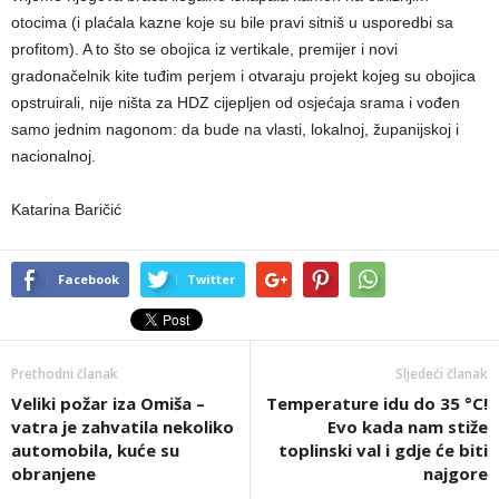
otocima (i plaćala kazne koje su bile pravi sitniš u usporedbi sa
profitom). A to što se obojica iz vertikale, premijer i novi
gradonačelnik kite tuđim perjem i otvaraju projekt kojeg su obojica
opstruirali, nije ništa za HDZ cijepljen od osjećaja srama i vođen
samo jednim nagonom: da bude na vlasti, lokalnoj, županijskoj i
nacionalnoj.
Katarina Baričić
Facebook
Twitter
Prethodni članak
Sljedeći članak
Veliki požar iza Omiša –
Temperature idu do 35 °C!
vatra je zahvatila nekoliko
Evo kada nam stiže
automobila, kuće su
toplinski val i gdje će biti
obranjene
najgore