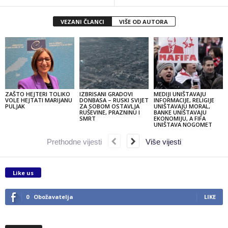
VEZANI ČLANCI
VIŠE OD AUTORA
ZAŠTO HEJTERI TOLIKO
IZBRISANI GRADOVI
MEDIJI UNIŠTAVAJU
VOLE HEJTATI MARIJANU
DONBASA – RUSKI SVIJET
INFORMACIJE, RELIGIJE
PULJAK
ZA SOBOM OSTAVLJA
UNIŠTAVAJU MORAL,
RUŠEVINE, PRAZNINU I
BANKE UNIŠTAVAJU
SMRT
EKONOMIJU, A FIFA
UNIŠTAVA NOGOMET
Prethodne vijesti
Više vijesti
Like us
0
Obožavatelja
LIKE