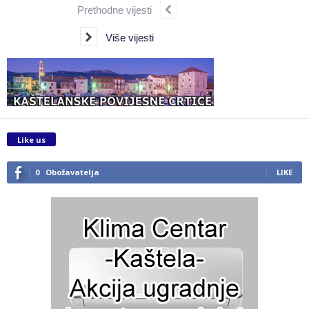
Prethodne vijesti
Više vijesti
Like us
0
Obožavatelja
LIKE