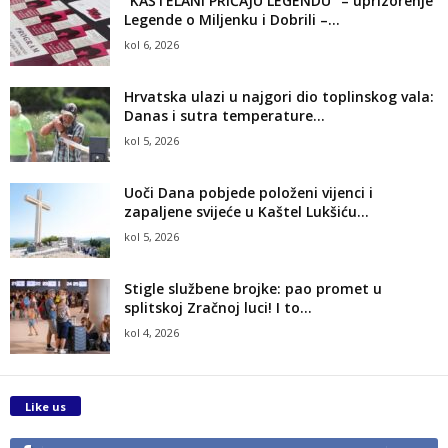
“KAŠTELANI PRIČAJU LEGENDU” – uprizorenje
Legende o Miljenku i Dobrili –...
kol 6, 2026
Hrvatska ulazi u najgori dio toplinskog vala:
Danas i sutra temperature...
kol 5, 2026
Uoči Dana pobjede položeni vijenci i
zapaljene svijeće u Kaštel Lukšiću...
kol 5, 2026
Stigle službene brojke: pao promet u
splitskoj Zračnoj luci! I to...
kol 4, 2026
Like us