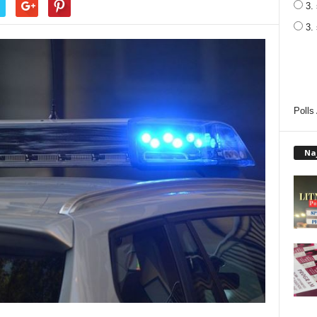
3. 
3.
Polls
Na