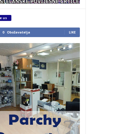
e us
0
Obožavatelja
LIKE