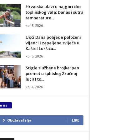
Hrvatska ulazi u najgori dio
toplinskog vala: Danas i sutra
temperature...
kol 5, 2026
Uoči Dana pobjede položeni
vijenci i zapaljene svijeće u
Kaštel Lukšiću...
kol 5, 2026
Stigle službene brojke: pao
promet u splitskoj Zračnoj
luci! I to...
kol 4, 2026
e us
0
Obožavatelja
LIKE