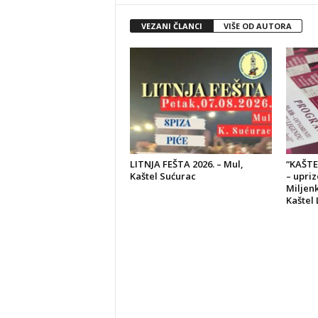
VEZANI ČLANCI
VIŠE OD AUTORA
LITNJA FEŠTA 2026. – Mul,
“KAŠTE
Kaštel Sućurac
– upri
Miljenk
Kaštel 