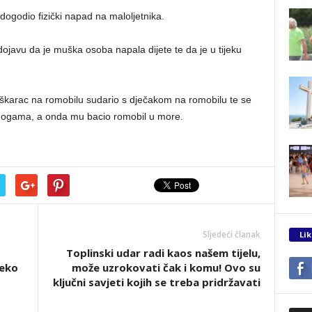
dogodio fizički napad na maloljetnika.
i dojavu da je muška osoba napala dijete te da je u tijeku
škarac na romobilu sudario s dječakom na romobilu te se
a nogama, a onda mu bacio romobil u more.
Sljedeći članak
Lik
Toplinski udar radi kaos našem tijelu,
reko
može uzrokovati čak i komu! Ovo su
ključni savjeti kojih se treba pridržavati