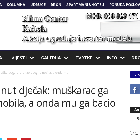
A
KOLUMNA
UDRUGE
DRON
APARTMANI&HOTELI
PONUDA POSLOV
A
VIJESTI
GALERIJA
TVRTKE
INFO
DR
škarac ga pretukao zbog romobila, a onda mu...
Lik
nut dječak: muškarac ga
obila, a onda mu ga bacio
An
S
3. 