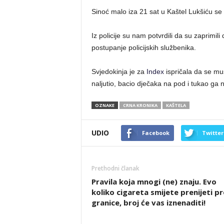
Sinoć malo iza 21 sat u Kaštel Lukšiću se 
Iz policije su nam potvrdili da su zaprimil
postupanje policijskih službenika.
Svjedokinja je za
Index
ispričala da se mu
naljutio, bacio dječaka na pod i tukao g
OZNAKE
CRNA KRONIKA
KAŠTELA
UDIO
Facebook
Twitter
Prethodni članak
Pravila koja mnogi (ne) znaju. Evo
koliko cigareta smijete prenijeti p
granice, broj će vas iznenaditi!