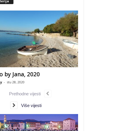
erija
o by Jana, 2020
y
-
stu 28, 2020
Prethodne vijesti
Više vijesti