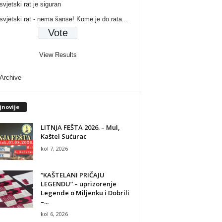
svjetski rat je siguran
 svjetski rat - nema šanse! Kome je do rata...
View Results
 Archive
jnovije
LITNJA FEŠTA 2026. – Mul,
Kaštel Sućurac
kol 7, 2026
“KAŠTELANI PRIČAJU
LEGENDU” – uprizorenje
Legende o Miljenku i Dobrili
–...
kol 6, 2026