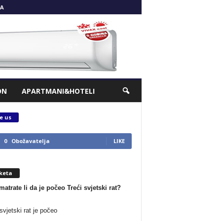
A
ON
APARTMANI&HOTELI
e us
0
Obožavatelja
LIKE
keta
matrate li da je počeo Treći svjetski rat?
svjetski rat je počeo