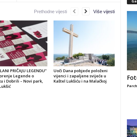
Gal
Prethodne vijesti
Više vijesti
LANI PRIČAJU LEGENDU”
Uoči Dana pobjede položeni
zorenje Legende o
vijenci i zapaljene svijeće u
Fot
u i Dobrili – Novi park,
Kaštel Lukšiću i na Malačkoj
Lukšić
Parch