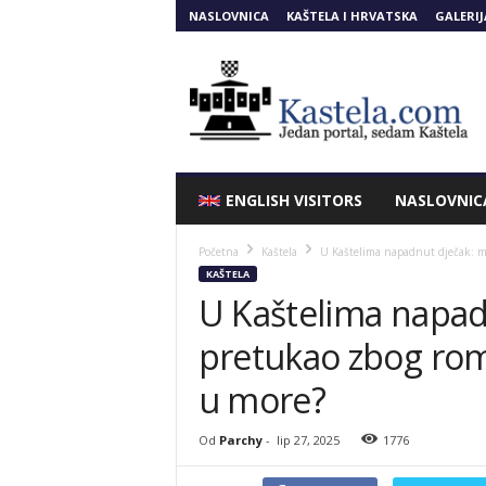
NASLOVNICA
KAŠTELA I HRVATSKA
GALERIJ
Kastela.COM
ENGLISH VISITORS
NASLOVNIC
Početna
Kaštela
U Kaštelima napadnut dječak: mu
KAŠTELA
U Kaštelima napad
pretukao zbog rom
u more?
Od
Parchy
-
lip 27, 2025
1776