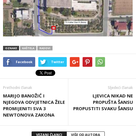
OZNAKE
KAŠTELA
RADOVI
Facebook
Twitter
Prethodni članak
Sljedeći članak
MARIJO BANOŽIĆ I
LJEVICA NIKAD NE
NJEGOVA ODVJETNICA ŽELE
PROPUŠTA ŠANSU
PROMIJENITI SVA 3
PROPUSTITI SVAKU ŠANSU
NEWTONOVA ZAKONA
VEZANI ČLANCI
VIŠE OD AUTORA