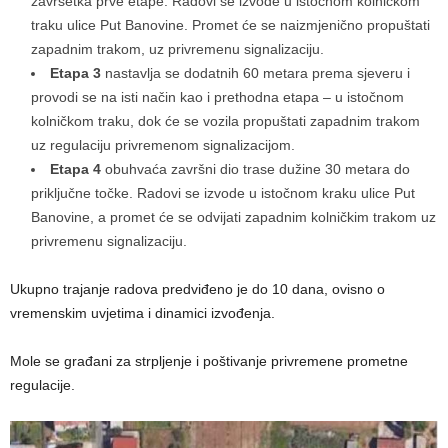
završetka prve etape. Radovi se izvode u istočnom kolničkom
traku ulice Put Banovine. Promet će se naizmjenično propuštati
zapadnim trakom, uz privremenu signalizaciju.
Etapa 3
nastavlja se dodatnih 60 metara prema sjeveru i
provodi se na isti način kao i prethodna etapa – u istočnom
kolničkom traku, dok će se vozila propuštati zapadnim trakom
uz regulaciju privremenom signalizacijom.
Etapa 4
obuhvaća završni dio trase dužine 30 metara do
priključne točke. Radovi se izvode u istočnom kraku ulice Put
Banovine, a promet će se odvijati zapadnim kolničkim trakom uz
privremenu signalizaciju.
Ukupno trajanje radova predviđeno je do 10 dana, ovisno o
vremenskim uvjetima i dinamici izvođenja.
Mole se građani za strpljenje i poštivanje privremene prometne
regulacije.