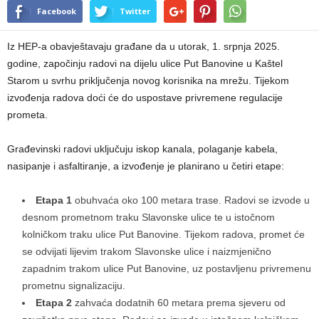
Facebook
Twitter
Iz HEP-a obavještavaju građane da u utorak, 1. srpnja 2025.
godine, započinju radovi na dijelu ulice Put Banovine u Kaštel
Starom u svrhu priključenja novog korisnika na mrežu. Tijekom
izvođenja radova doći će do uspostave privremene regulacije
prometa.
Građevinski radovi uključuju iskop kanala, polaganje kabela,
nasipanje i asfaltiranje, a izvođenje je planirano u četiri etape:
Etapa 1
obuhvaća oko 100 metara trase. Radovi se izvode u
desnom prometnom traku Slavonske ulice te u istočnom
kolničkom traku ulice Put Banovine. Tijekom radova, promet će
se odvijati lijevim trakom Slavonske ulice i naizmjenično
zapadnim trakom ulice Put Banovine, uz postavljenu privremenu
prometnu signalizaciju.
Etapa 2
zahvaća dodatnih 60 metara prema sjeveru od