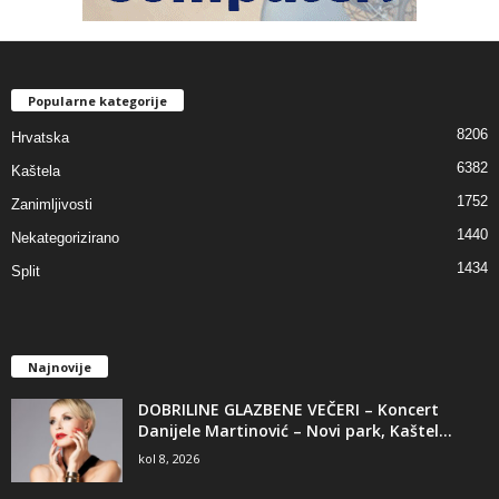
Popularne kategorije
8206
Hrvatska
6382
Kaštela
1752
Zanimljivosti
1440
Nekategorizirano
1434
Split
Najnovije
DOBRILINE GLAZBENE VEČERI – Koncert
Danijele Martinović – Novi park, Kaštel...
kol 8, 2026