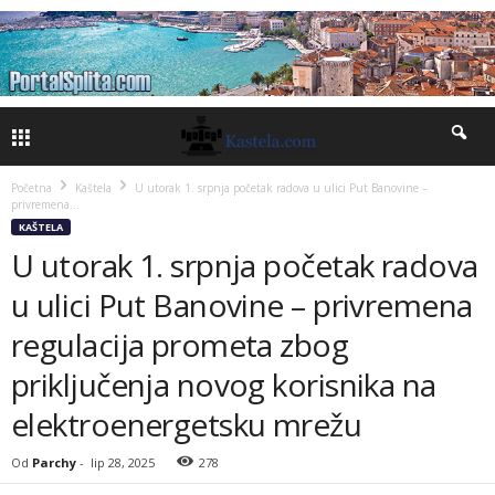
Početna
Kaštela
U utorak 1. srpnja početak radova u ulici Put Banovine –
privremena...
KAŠTELA
U utorak 1. srpnja početak radova
u ulici Put Banovine – privremena
regulacija prometa zbog
priključenja novog korisnika na
elektroenergetsku mrežu
Od
Parchy
-
lip 28, 2025
278