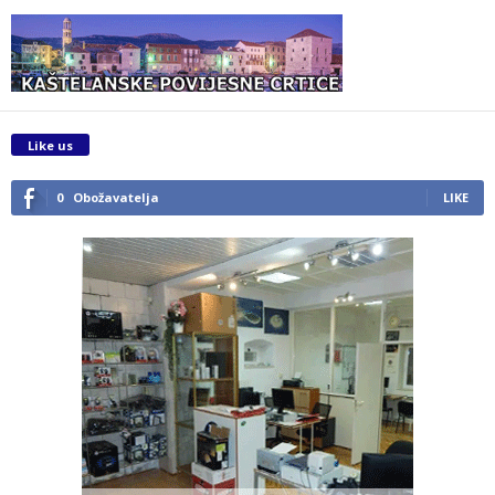
Like us
0
Obožavatelja
LIKE