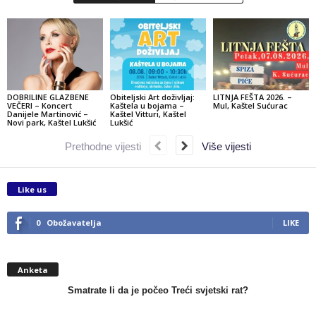
DOBRILINE GLAZBENE
Obiteljski Art doživljaj:
LITNJA FEŠTA 2026. –
VEČERI – Koncert
Kaštela u bojama –
Mul, Kaštel Sućurac
Danijele Martinović –
Kaštel Vitturi, Kaštel
Novi park, Kaštel Lukšić
Lukšić
Prethodne vijesti
Više vijesti
Like us
0
Obožavatelja
LIKE
Anketa
Smatrate li da je počeo Treći svjetski rat?