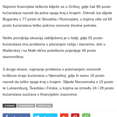
Najveće financijske teškoće bilježe se u Grčkoj, gdje čak 86 posto
kućanstava navodi da jedva spaja kraj s krajem. Odmah iza slijede
Bugarska s 77 posto te Slovačka i Rumunjska, u kojima više od 60
posto kućanstava teško pokriva osnovne životne potrebe.
Nešto povoljnija situacija zabilježena je u Italiji, gdje 55 posto
kućanstava ima problema s plaćanjem režija i stanarine, dok u
Mađarskoj i na Malti slične poteškoće prijavljuje 49 posto
stanovništva.
S druge strane, najmanje problema s pokrivanjem osnovnih
troškova imaju kućanstva u Njemačkoj, gdje ih samo 18 posto
navodi da teško spaja kraj s krajem. Slijede Nizozemska s 19 posto
te Luksemburg, Švedska i Finska, u kojima se između 24 i 28 posto
kućanstava suočava s financijskim izazovima.
OZNAKE
EKONOMIJA
HRVATSKA