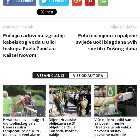
Facebook
Twitter
Prethodni članak
Sljedeći članak
Počinju radovi na izgradnji
Položeni vijenci i upaljene
kabelskog voda u Ulici
svijeće uoči blagdana Svih
biskupa Pavla Žanića u
svetih i Dušnog dana
Kaštel Novom
VEZANI ČLANCI
VIŠE OD AUTORA
Hrvatska ulazi u najgori
Diljem Hrvatske
Više neće vrijediti samo
dio toplinskog vala:
obilježava se 31.
za boce i limenke:
Danas i sutra
obljetnica Oluje.
Hrvatska uvodi veliku
temperature do 40 °C,
Koncerti, izložbe,
novost u sustav
na snazi crveni alarm
baklje…
povratne naknade