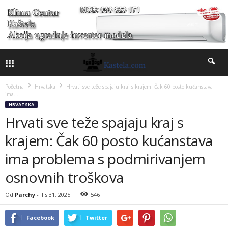
Početna
Hrvatska
Hrvati sve teže spajaju kraj s krajem: Čak 60 posto kućanstava
ima...
HRVATSKA
Hrvati sve teže spajaju kraj s
krajem: Čak 60 posto kućanstava
ima problema s podmirivanjem
osnovnih troškova
Od
Parchy
-
lis 31, 2025
546
Facebook
Twitter