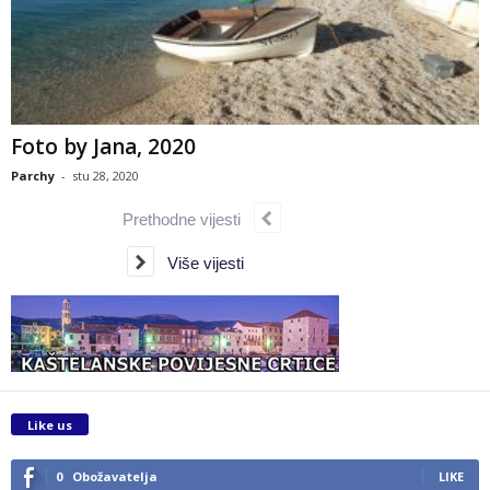
Foto by Jana, 2020
Parchy
-
stu 28, 2020
Prethodne vijesti
Više vijesti
Like us
0
Obožavatelja
LIKE