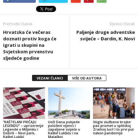
Prethodni članak
Sljedeći članak
Hrvatska će večeras
Paljenje druge adventske
doznati protiv koga će
svijeće – Đardin, K. Novi
igrati u skupini na
Svjetskom prvenstvu
sljedeće godine
VEZANI ČLANCI
VIŠE OD AUTORA
“KAŠTELANI PRIČAJU
Uoči Dana pobjede
Stigle službene brojke:
LEGENDU” – uprizorenje
položeni vijenci i
pao promet u splitskoj
Legende o Miljenku i
zapaljene svijeće u
Zračnoj luci! I to prvi put
Dobrili – Novi park,
Kaštel Lukšiću i na
nakon pandemije
Kaštel Lukšić
Malačkoj