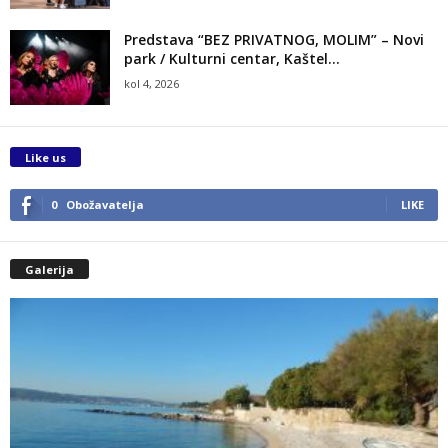
Predstava “BEZ PRIVATNOG, MOLIM” – Novi
park / Kulturni centar, Kaštel...
kol 4, 2026
Like us
0
Obožavatelja
LIKE
Galerija