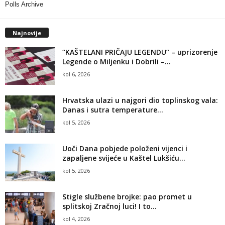
Polls Archive
Najnovije
“KAŠTELANI PRIČAJU LEGENDU” – uprizorenje
Legende o Miljenku i Dobrili –...
kol 6, 2026
Hrvatska ulazi u najgori dio toplinskog vala:
Danas i sutra temperature...
kol 5, 2026
Uoči Dana pobjede položeni vijenci i
zapaljene svijeće u Kaštel Lukšiću...
kol 5, 2026
Stigle službene brojke: pao promet u
splitskoj Zračnoj luci! I to...
kol 4, 2026