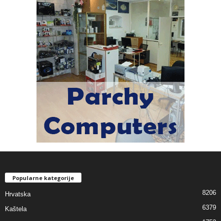
Popularne kategorije
8206
Hrvatska
6379
Kaštela