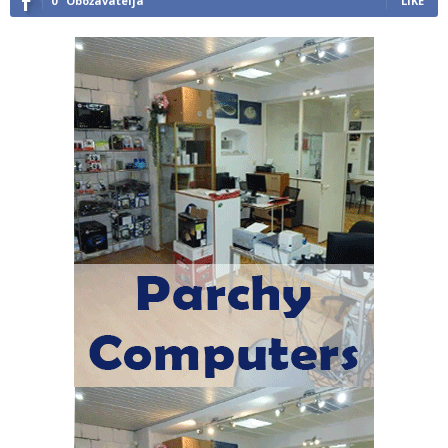
0
Obožavatelja
LIKE