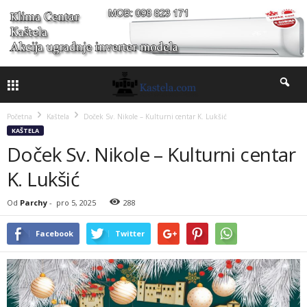
Početna
Kaštela
Doček Sv. Nikole – Kulturni centar K. Lukšić
KAŠTELA
Doček Sv. Nikole – Kulturni centar
K. Lukšić
Od
Parchy
-
pro 5, 2025
288
Facebook
Twitter