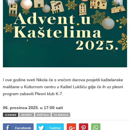
I ove godine sveti Nikola će s vrećom darova posjetiti kaštelanske
mališane u Kulturnom centru u Kaštel Lukšiću gdje će ih uz plesni
program zabaviti Plesni klub K-7.
06. prosinca 2025. u 17:00 sati
OZNAKE
ADVENT
KAŠTELA
SV.NIKOLA
Facebook
Twitter