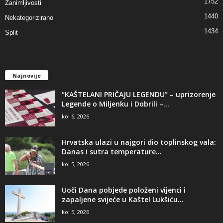
1752
Zanimljivosti
1440
Nekategorizirano
1434
Split
Najnovije
“KAŠTELANI PRIČAJU LEGENDU” – uprizorenje
Legende o Miljenku i Dobrili –...
kol 6, 2026
Hrvatska ulazi u najgori dio toplinskog vala:
Danas i sutra temperature...
kol 5, 2026
Uoči Dana pobjede položeni vijenci i
zapaljene svijeće u Kaštel Lukšiću...
kol 5, 2026