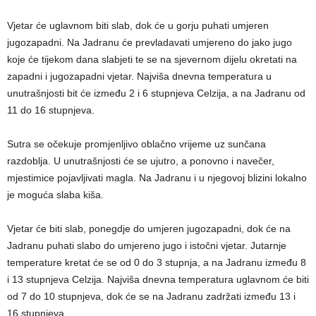
Vjetar će uglavnom biti slab, dok će u gorju puhati umjeren
jugozapadni. Na Jadranu će prevladavati umjereno do jako jugo
koje će tijekom dana slabjeti te se na sjevernom dijelu okretati na
zapadni i jugozapadni vjetar. Najviša dnevna temperatura u
unutrašnjosti bit će između 2 i 6 stupnjeva Celzija, a na Jadranu od
11 do 16 stupnjeva.
Sutra se očekuje promjenljivo oblačno vrijeme uz sunčana
razdoblja. U unutrašnjosti će se ujutro, a ponovno i navečer,
mjestimice pojavljivati magla. Na Jadranu i u njegovoj blizini lokalno
je moguća slaba kiša.
Vjetar će biti slab, ponegdje do umjeren jugozapadni, dok će na
Jadranu puhati slabo do umjereno jugo i istočni vjetar. Jutarnje
temperature kretat će se od 0 do 3 stupnja, a na Jadranu između 8
i 13 stupnjeva Celzija. Najviša dnevna temperatura uglavnom će biti
od 7 do 10 stupnjeva, dok će se na Jadranu zadržati između 13 i
16 stupnjeva.