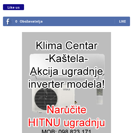
Like us
0
Obožavatelja
LIKE