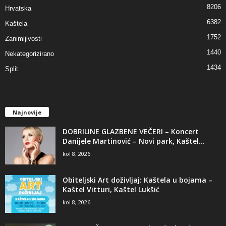
8206
Hrvatska
6382
Kaštela
1752
Zanimljivosti
1440
Nekategorizirano
1434
Split
Najnovije
DOBRILINE GLAZBENE VEČERI – Koncert
Danijele Martinović – Novi park, Kaštel...
kol 8, 2026
Obiteljski Art doživljaj: Kaštela u bojama –
Kaštel Vitturi, Kaštel Lukšić
kol 8, 2026