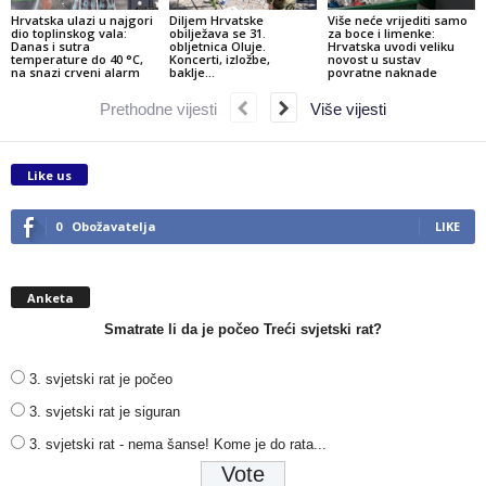
Hrvatska ulazi u najgori
Diljem Hrvatske
Više neće vrijediti samo
dio toplinskog vala:
obilježava se 31.
za boce i limenke:
Danas i sutra
obljetnica Oluje.
Hrvatska uvodi veliku
temperature do 40 °C,
Koncerti, izložbe,
novost u sustav
na snazi crveni alarm
baklje…
povratne naknade
Prethodne vijesti
Više vijesti
Like us
0
Obožavatelja
LIKE
Anketa
Smatrate li da je počeo Treći svjetski rat?
3. svjetski rat je počeo
3. svjetski rat je siguran
3. svjetski rat - nema šanse! Kome je do rata...