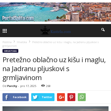
Početna
Hrvatska
Pretežno oblačno uz kišu i maglu, na Jadranu pljuskovi s
grmljavinom
HRVATSKA
Pretežno oblačno uz kišu i maglu,
na Jadranu pljuskovi s
grmljavinom
Od
Parchy
-
pro 17, 2025
268
Facebook
Twitter