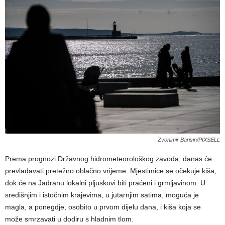
Zvonimir Barisin/PIXSELL
Prema prognozi Državnog hidrometeorološkog zavoda, danas će
prevladavati pretežno oblačno vrijeme. Mjestimice se očekuje kiša,
dok će na Jadranu lokalni pljuskovi biti praćeni i grmljavinom. U
središnjim i istočnim krajevima, u jutarnjim satima, moguća je
magla, a ponegdje, osobito u prvom dijelu dana, i kiša koja se
može smrzavati u dodiru s hladnim tlom.