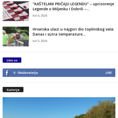
“KAŠTELANI PRIČAJU LEGENDU” – uprizorenje
Legende o Miljenku i Dobrili –...
kol 6, 2026
Hrvatska ulazi u najgori dio toplinskog vala:
Danas i sutra temperature...
kol 5, 2026
Like us
0
Obožavatelja
LIKE
Galerija