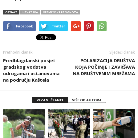
OZNAKE
HRVATSKA
VREMENSKA PROGNOZA
Facebook
Twitter
Prethodni članak
Sljedeći članak
Predblagdanski posjet
POLARIZACIJA DRUŠTVA
gradskog vodstva
KOJA POČINJE I ZAVRŠAVA
udrugama i ustanovama
NA DRUŠTVENIM MREŽAMA
na području Kaštela
VEZANI ČLANCI
VIŠE OD AUTORA