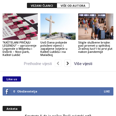
VEZANI ČLANCI
VIŠE OD AUTORA
“KAŠTELANI PRIČAJU
Uoči Dana pobjede
Stigle službene brojke:
LEGENDU” – uprizorenje
položeni vijenci i
pao promet u splitskoj
Legende o Miljenku i
zapaljene svijeće u
Zračnoj luci! I to prvi put
Dobrili – Novi park,
Kaštel Lukšiću i na
nakon pandemije
Kaštel Lukšić
Malačkoj
Prethodne vijesti
Više vijesti
Like us
0
Obožavatelja
LIKE
Anketa