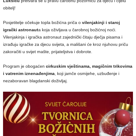
Lukšiću
pretvara se u pravu čarobnu pozornicu za djecu i cijelu
obitelj!
Posjetitelje očekuje topla božićna priča o
vilenjakinji i staroj
igrački astronaut
a koja oživljava u čarobnoj božićnoj noći.
Vilenjakinja i igračka astronaut zajednički čitaju dječja pisama i
izrađuju igračke za djecu svijeta, a mališani će kroz njuhovu priču
zakoračiti u svijet mašte, prijateljstva i dobrote.
Program je obogaćen
cirkuskim vještinama, magičnim trikovima
i vatrenim iznenađenjima
, koji jamče osmijehe, uzbuđenje i
nezaboravan blagdanski doživljaj.