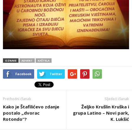
OZNAKE
ADVENT
KAŠTELA
Facebook
Twitter
Prethodni članak
Sljedeći članak
Kako je Štafilićevo zdanje
Željko Krušlin Kruška i
postalo „dvorac
grupa Latino – Novi park,
Rotondo“?
K. Lukšić