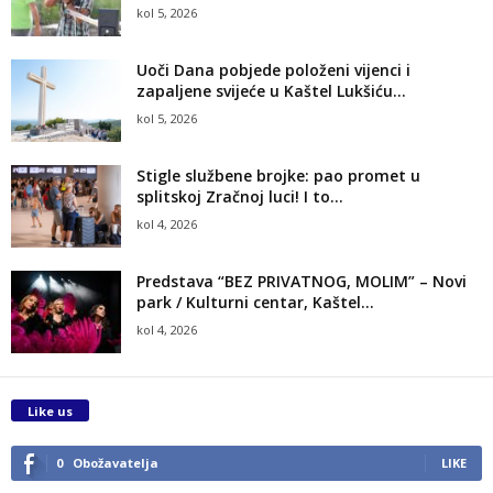
kol 5, 2026
Uoči Dana pobjede položeni vijenci i
zapaljene svijeće u Kaštel Lukšiću...
kol 5, 2026
Stigle službene brojke: pao promet u
splitskoj Zračnoj luci! I to...
kol 4, 2026
Predstava “BEZ PRIVATNOG, MOLIM” – Novi
park / Kulturni centar, Kaštel...
kol 4, 2026
Like us
0
Obožavatelja
LIKE