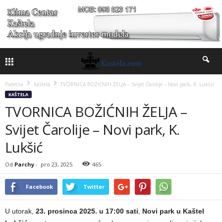
Početna
Kaštela
TVORNICA BOŽIĆNIH ŽELJA – Svijet Čarolije – Novi park, K. Lukšić
KAŠTELA
TVORNICA BOŽIĆNIH ŽELJA –
Svijet Čarolije – Novi park, K.
Lukšić
Od
Parchy
-
pro 23, 2025
465
Facebook
Twitter
U utorak,
23. prosinca 2025. u 17:00 sati
,
Novi park u Kaštel