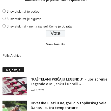
Smatrate li da je počeo Treći svjetski rat?
3. svjetski rat je počeo
3. svjetski rat je siguran
3. svjetski rat - nema šanse! Kome je do rata...
View Results
Polls Archive
Najnovije
“KAŠTELANI PRIČAJU LEGENDU” – uprizorenje
Legende o Miljenku i Dobrili –...
kol 6, 2026
Hrvatska ulazi u najgori dio toplinskog vala:
Danas i sutra temperature...