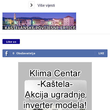
Više vijesti
Like us
0
Obožavatelja
LIKE