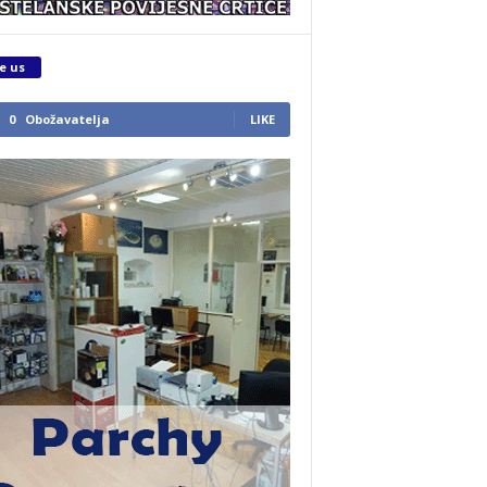
e us
0
Obožavatelja
LIKE