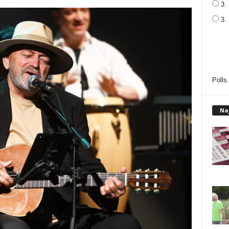
3. 
3.
Polls
Na