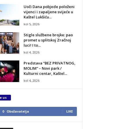
Uoči Dana pobjede položeni
vijenci i zapaljene svijeće u
Kaštel Lukšiću...
kol 5, 2026
Stigle službene brojke: pao
promet u splitskoj Zračnoj
luci! I to...
kol 4, 2026
Predstava “BEZ PRIVATNOG,
MOLIM” – Novi park /
Kulturni centar, Kaštel...
kol 4, 2026
e us
0
Obožavatelja
LIKE