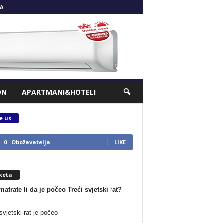
A
ON
APARTMANI&HOTELI
e us
0
Obožavatelja
LIKE
keta
matrate li da je počeo Treći svjetski rat?
svjetski rat je počeo