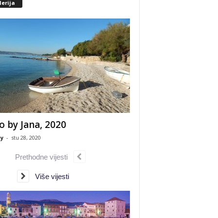
erija
o by Jana, 2020
y
-
stu 28, 2020
Prethodne vijesti
Više vijesti