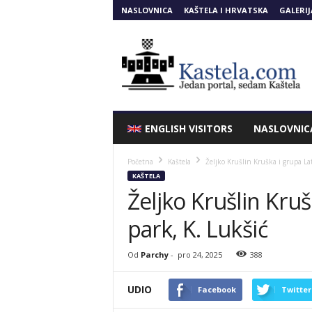
NASLOVNICA
KAŠTELA I HRVATSKA
GALERIJ
Kastela.COM
ENGLISH VISITORS
NASLOVNIC
Početna
Kaštela
Željko Krušlin Kruška i grupa La
KAŠTELA
Željko Krušlin Kruš
park, K. Lukšić
Od
Parchy
-
pro 24, 2025
388
UDIO
Facebook
Twitter