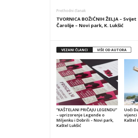
Prethodni članak
TVORNICA BOŽIĆNIH ŽELJA – Svijet
Čarolije – Novi park, K. Lukšić
VEZANI ČLANCI
VIŠE OD AUTORA
“KAŠTELANI PRIČAJU LEGENDU”
Uoči D
– uprizorenje Legende o
vijenci
Miljenku i Dobrili – Novi park,
Kaštel 
Kaštel Lukšić