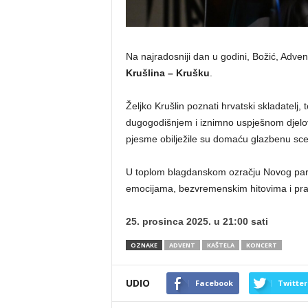
Na najradosniji dan u godini, Božić, Adv
Krušlina – Krušku
.
Željko Krušlin poznati hrvatski skladatelj, 
dugogodišnjem i iznimno uspješnom dje
pjesme obilježile su domaću glazbenu scenu
U toplom blagdanskom ozračju Novog park
emocijama, bezvremenskim hitovima i pr
25. prosinca 2025. u 21:00 sati
OZNAKE
ADVENT
KAŠTELA
KONCERT
UDIO
Facebook
Twitter