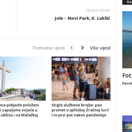
Gal
Sljedeći članak
Jole – Novi Park, K. Lukšić
Prethodne vijesti
Više vijesti
Fot
Parch
ana pobjede položeni
Stigle službene brojke: pao
 i zapaljene svijeće u
promet u splitskoj Zračnoj luci!
Lukšiću i na Malačkoj
I to prvi put nakon pandemije