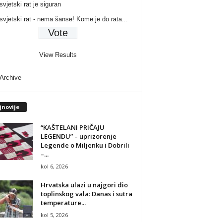
svjetski rat je siguran
 svjetski rat - nema šanse! Kome je do rata...
View Results
 Archive
jnovije
“KAŠTELANI PRIČAJU
LEGENDU” – uprizorenje
Legende o Miljenku i Dobrili
–...
kol 6, 2026
Hrvatska ulazi u najgori dio
toplinskog vala: Danas i sutra
temperature...
kol 5, 2026