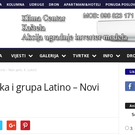
A
KOLUMNA
UDRUGE
DRON
APARTMANI&HOTELI
PONUDA POSLOV
A
VIJESTI
GALERIJA
TVRTKE
INFO
DR
tino – Novi park, K. Lukšić
Lik
ka i grupa Latino – Novi
An
S
3. 