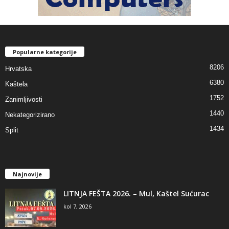
Popularne kategorije
8206
Hrvatska
6380
Kaštela
1752
Zanimljivosti
1440
Nekategorizirano
1434
Split
Najnovije
LITNJA FEŠTA 2026. – Mul, Kaštel Sućurac
kol 7, 2026