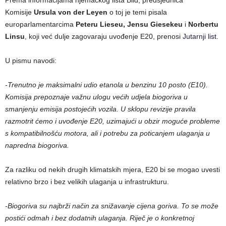
Komisije
Ursula von der Leyen
o toj je temi pisala
europarlamentarcima
Peteru Lieseu, Jensu Giesekeu
i
Norbertu
Linsu
, koji već dulje zagovaraju uvođenje E20, prenosi
Jutarnji list
.
U pismu navodi:
-Trenutno je maksimalni udio etanola u benzinu 10 posto (E10).
Komisija prepoznaje važnu ulogu većih udjela biogoriva u
smanjenju emisija postojećih vozila. U sklopu revizije pravila
razmotrit ćemo i uvođenje E20, uzimajući u obzir moguće probleme
s kompatibilnošću motora, ali i potrebu za poticanjem ulaganja u
napredna biogoriva.
Za razliku od nekih drugih klimatskih mjera, E20 bi se mogao uvesti
relativno brzo i bez velikih ulaganja u infrastrukturu.
-Biogoriva su najbrži način za snižavanje cijena goriva. To se može
postići odmah i bez dodatnih ulaganja. Riječ je o konkretnoj