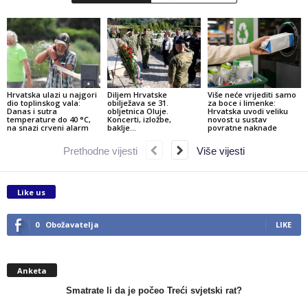
Hrvatska ulazi u najgori
Diljem Hrvatske
Više neće vrijediti samo
dio toplinskog vala:
obilježava se 31.
za boce i limenke:
Danas i sutra
obljetnica Oluje.
Hrvatska uvodi veliku
temperature do 40 °C,
Koncerti, izložbe,
novost u sustav
na snazi crveni alarm
baklje…
povratne naknade
Prethodne vijesti
Više vijesti
Like us
0
Obožavatelja
LIKE
Anketa
Smatrate li da je počeo Treći svjetski rat?