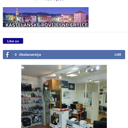
Like us
0
Obožavatelja
LIKE