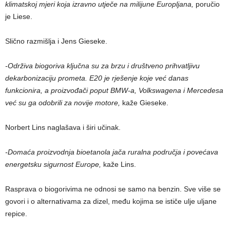
klimatskoj mjeri koja izravno utječe na milijune Europljana,
poručio
je Liese.
Slično razmišlja i Jens Gieseke.
-Održiva biogoriva ključna su za brzu i društveno prihvatljivu
dekarbonizaciju prometa. E20 je rješenje koje već danas
funkcionira, a proizvođači poput BMW-a, Volkswagena i Mercedesa
već su ga odobrili za novije motore,
kaže Gieseke.
Norbert Lins naglašava i širi učinak.
-Domaća proizvodnja bioetanola jača ruralna područja i povećava
energetsku sigurnost Europe,
kaže Lins.
Rasprava o biogorivima ne odnosi se samo na benzin. Sve više se
govori i o alternativama za dizel, među kojima se ističe ulje uljane
repice.