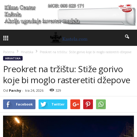
Početna
Hrvatska
Preokret na tržištu: Stiže gorivo koje bi moglo rasteretiti džepove
HRVATSKA
Preokret na tržištu: Stiže gorivo
koje bi moglo rasteretiti džepove
Od
Parchy
-
tra 24, 2026
329
Facebook
Twitter