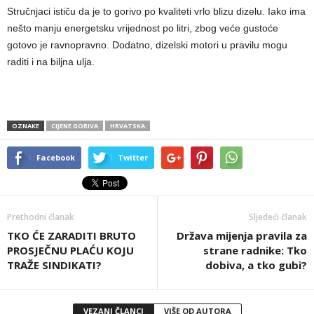
Stručnjaci ističu da je to gorivo po kvaliteti vrlo blizu dizelu. Iako ima
nešto manju energetsku vrijednost po litri, zbog veće gustoće
gotovo je ravnopravno. Dodatno, dizelski motori u pravilu mogu
raditi i na biljna ulja.
OZNAKE
CIJENE GORIVA
HRVATSKA
Facebook
Twitter
Prethodni članak
Sljedeći članak
TKO ĆE ZARADITI BRUTO
Država mijenja pravila za
PROSJEČNU PLAĆU KOJU
strane radnike: Tko
TRAŽE SINDIKATI?
dobiva, a tko gubi?
VEZANI ČLANCI
VIŠE OD AUTORA