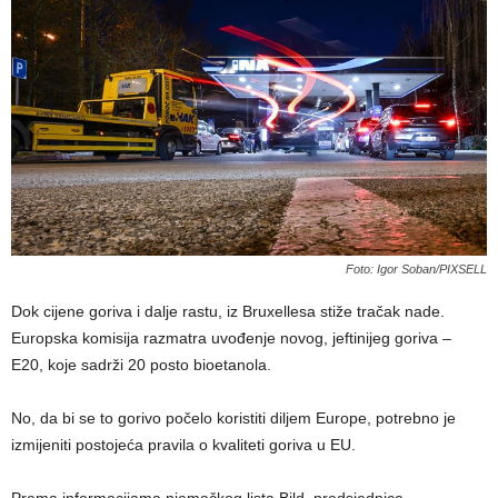
Foto: Igor Soban/PIXSELL
Dok cijene goriva i dalje rastu, iz Bruxellesa stiže tračak nade.
Europska komisija razmatra uvođenje novog, jeftinijeg goriva –
E20, koje sadrži 20 posto bioetanola.
No, da bi se to gorivo počelo koristiti diljem Europe, potrebno je
izmijeniti postojeća pravila o kvaliteti goriva u EU.
Prema informacijama njemačkog lista Bild, predsjednica