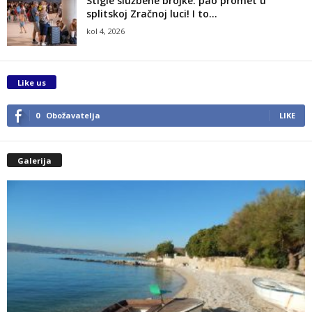
Stigle službene brojke: pao promet u
splitskoj Zračnoj luci! I to...
kol 4, 2026
Like us
0
Obožavatelja
LIKE
Galerija