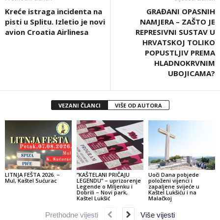
Kreće istraga incidenta na
GRAĐANI OPASNIH
pisti u Splitu. Izletio je novi
NAMJERA – ZAŠTO JE
avion Croatia Airlinesa
REPRESIVNI SUSTAV U
HRVATSKOJ TOLIKO
POPUSTLJIV PREMA
HLADNOKRVNIM
UBOJICAMA?
VEZANI ČLANCI
VIŠE OD AUTORA
LITNJA FEŠTA 2026. –
“KAŠTELANI PRIČAJU
Uoči Dana pobjede
Mul, Kaštel Sućurac
LEGENDU” – uprizorenje
položeni vijenci i
Legende o Miljenku i
zapaljene svijeće u
Dobrili – Novi park,
Kaštel Lukšiću i na
Kaštel Lukšić
Malačkoj
Prethodne vijesti
Više vijesti