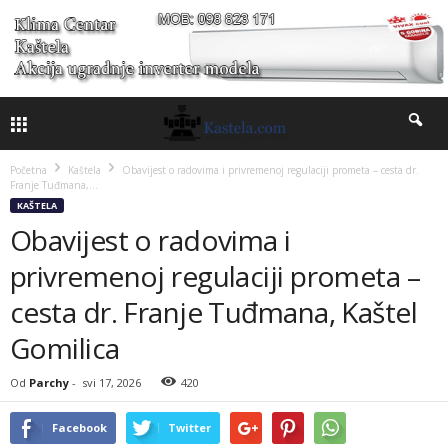
Početna
Kaštela
Obavijest o radovima i privremenoj regulaciji prometa – cesta dr.
Franje Tuđmana,...
KAŠTELA
Obavijest o radovima i
privremenoj regulaciji prometa –
cesta dr. Franje Tuđmana, Kaštel
Gomilica
Od
Parchy
-
svi 17, 2026
420
Facebook
Twitter