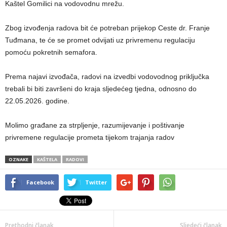
Kaštel Gomilici na vodovodnu mrežu.
Zbog izvođenja radova bit će potreban prijekop Ceste dr. Franje
Tuđmana, te će se promet odvijati uz privremenu regulaciju
pomoću pokretnih semafora.
Prema najavi izvođača, radovi na izvedbi vodovodnog priključka
trebali bi biti završeni do kraja sljedećeg tjedna, odnosno do
22.05.2026. godine.
Molimo građane za strpljenje, razumijevanje i poštivanje
privremene regulacije prometa tijekom trajanja radov
OZNAKE
KAŠTELA
RADOVI
Facebook
Twitter
Prethodni članak
Sljedeći članak