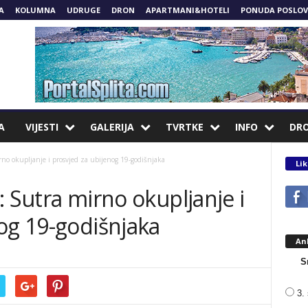
A
KOLUMNA
UDRUGE
DRON
APARTMANI&HOTELI
PONUDA POSLOV
A
VIJESTI
GALERIJA
TVRTKE
INFO
DR
irno okupljanje i prosvjed za ubijenog 19-godišnjaka
Lik
e: Sutra mirno okupljanje i
og 19-godišnjaka
An
S
3. 