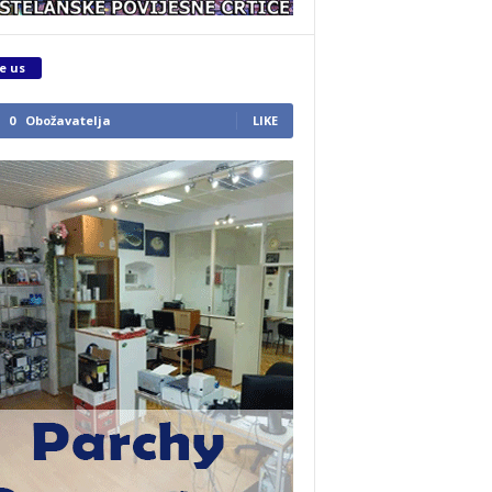
e us
0
Obožavatelja
LIKE