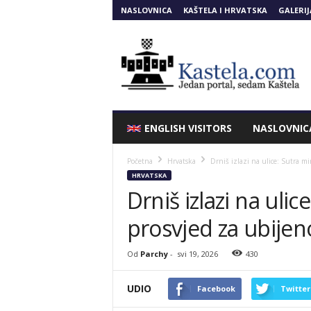
NASLOVNICA
KAŠTELA I HRVATSKA
GALERIJ
Kastela.COM
ENGLISH VISITORS
NASLOVNIC
Početna
Hrvatska
Drniš izlazi na ulice: Sutra m
HRVATSKA
Drniš izlazi na ulic
prosvjed za ubijen
Od
Parchy
-
svi 19, 2026
430
UDIO
Facebook
Twitter