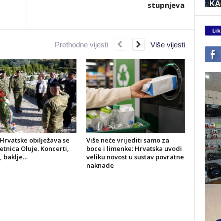
stupnjeva
Lik
Prethodne vijesti
Više vijesti
Hrvatske obilježava se
Više neće vrijediti samo za
jetnica Oluje. Koncerti,
boce i limenke: Hrvatska uvodi
, baklje…
veliku novost u sustav povratne
naknade