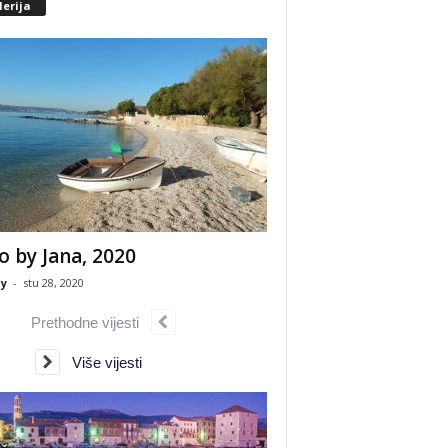
erija
o by Jana, 2020
y
-
stu 28, 2020
Prethodne vijesti
Više vijesti