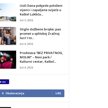
Uoči Dana pobjede položeni
vijenci i zapaljene svijeće u
Kaštel Lukšiću...
kol 5, 2026
Stigle službene brojke: pao
promet u splitskoj Zračnoj
luci! I to...
kol 4, 2026
Predstava “BEZ PRIVATNOG,
MOLIM” – Novi park /
Kulturni centar, Kaštel...
kol 4, 2026
e us
0
Obožavatelja
LIKE