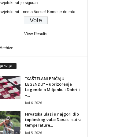
svjetski rat je siguran
 svjetski rat - nema šanse! Kome je do rata...
View Results
 Archive
jnovije
“KAŠTELANI PRIČAJU
LEGENDU” – uprizorenje
Legende o Miljenku i Dobrili
–...
kol 6, 2026
Hrvatska ulazi u najgori dio
toplinskog vala: Danas i sutra
temperature...
kol 5, 2026