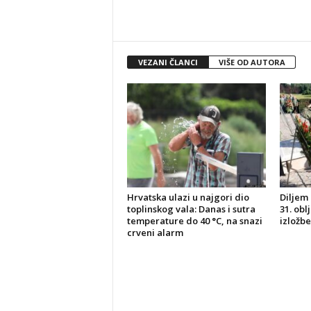
VEZANI ČLANCI
VIŠE OD AUTORA
Hrvatska ulazi u najgori dio
Diljem 
toplinskog vala: Danas i sutra
31. obl
temperature do 40 °C, na snazi
izložbe
crveni alarm