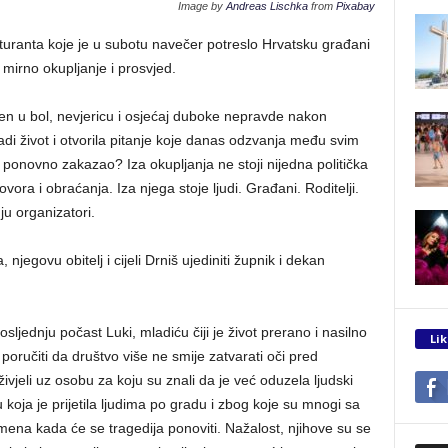
Image by
Andreas Lischka
from
Pixabay
uranta koje je u subotu navečer potreslo Hrvatsku građani
u mirno okupljanje i prosvjed.
jen u bol, nevjericu i osjećaj duboke nepravde nakon
ladi život i otvorila pitanje koje danas odzvanja među svim
onovno zakazao? Iza okupljanja ne stoji nijedna politička
ovora i obraćanja. Iza njega stoje ljudi. Građani. Roditelji.
uju organizatori.
njegovu obitelj i cijeli Drniš ujediniti župnik i dekan
osljednju počast Luki, mladiću čiji je život prerano i nasilno
Lik
 poručiti da društvo više ne smije zatvarati oči pred
jeli uz osobu za koju su znali da je već oduzela ljudski
koja je prijetila ljudima po gradu i zbog koje su mnogi sa
mena kada će se tragedija ponoviti. Nažalost, njihove su se