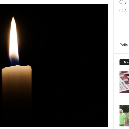
3. 
3.
Polls
Na