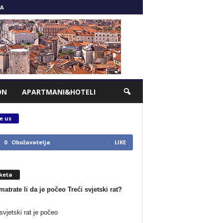
A
ON
APARTMANI&HOTELI
e us
0
Obožavatelja
LIKE
keta
matrate li da je počeo Treći svjetski rat?
svjetski rat je počeo