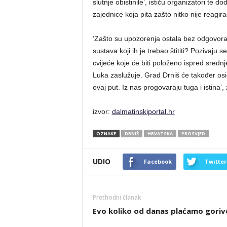
slutnje obistinile’, ističu organizatori te 
zajednice koja pita zašto nitko nije reagir
‘Zašto su upozorenja ostala bez odgovor
sustava koji ih je trebao štititi? Pozivaju 
cvijeće koje će biti položeno ispred srednj
Luka zaslužuje. Grad Drniš će također osi
ovaj put. Iz nas progovaraju tuga i istina’,
izvor:
dalmatinskiportal.hr
OZNAKE
DRNIŠ
HRVATSKA
PROSVJED
UDIO
Facebook
Twitter
Prethodni članak
Evo koliko od danas plaćamo goriv