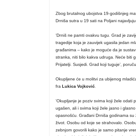
Zbog brutalnog ubojstva 19-godišnjeg mat
Drniša sutra u 19 sati na Poljani najavljuj
‘Drniš ne pamti ovakvu tugu. Grad je zavi
tragedije koja je zauvijek ugasila jedan m
građanima – kako je moguće da je sustav p
stranka, niti bilo kakva udruga. Neće biti g
Prijatelji. Susjedi. Grad koji tuguje’, poruč
Okupljene će u molitvi za ubijenog mladića, 
fra
Lukica Vojković
.
‘Okupljanje je poziv svima koji žele odati p
ugašen, ali i svima koji žele jasno i glasno
opasnošću. Građani Drniša godinama su živ
život. Osobu od koje se strahovalo. Osobu 
zebnjom govorili kako je samo pitanje vre