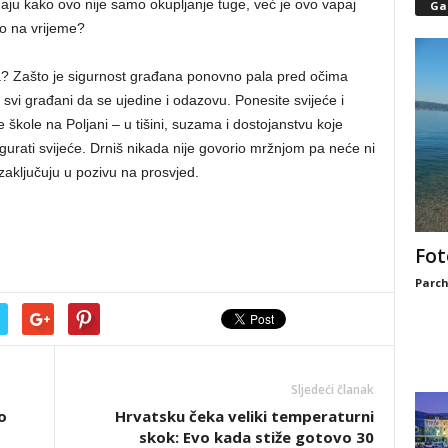
dodaju kako ovo nije samo okupljanje tuge, već je ovo vapaj
Gal
ao na vrijeme?
a? Zašto je sigurnost građana ponovno pala pred očima
se svi građani da se ujedine i odazovu. Ponesite svijeće i
e škole na Poljani – u tišini, suzama i dostojanstvu koje
gurati svijeće. Drniš nikada nije govorio mržnjom pa neće ni
 zaključuju u pozivu na prosvjed.
Fot
Parch
Sljedeći članak
o
Hrvatsku čeka veliki temperaturni
skok: Evo kada stiže gotovo 30