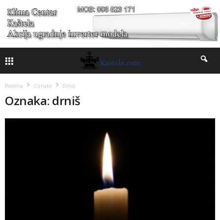
Početna
Oznake
Drniš
Oznaka: drniš