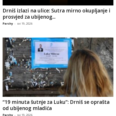
Drniš izlazi na ulice: Sutra mirno okupljanje i
prosvjed za ubijenog...
Parchy
-
svi 19, 2026
“19 minuta šutnje za Luku”: Drniš se oprašta
od ubijenog mladića
Parchy
-
svi 19, 2026