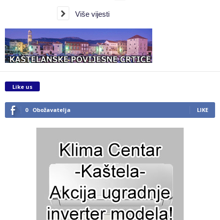
Više vijesti
Like us
0
Obožavatelja
LIKE