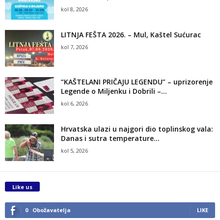
kol 8, 2026
LITNJA FEŠTA 2026. – Mul, Kaštel Sućurac
kol 7, 2026
“KAŠTELANI PRIČAJU LEGENDU” – uprizorenje
Legende o Miljenku i Dobrili –...
kol 6, 2026
Hrvatska ulazi u najgori dio toplinskog vala:
Danas i sutra temperature...
kol 5, 2026
Like us
0
Obožavatelja
LIKE