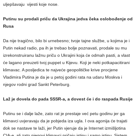
uljepšavaju vijesti koje nose.
Putinu su prodali priču da Ukrajina jedva čeka oslobođenje od
Rusa
Da nije tragično, bilo bi urnebesno; tvoje tajne službe, u kojima je i
Putin nekad radio, pa ih je trebao bolje poznavati, prodale su mu
izrekonstruiranu lažnu priču o Ukrajini koja će odmah pasti, a vlast
će lagano preuzeti tvoj puppet u Kijevu. Koji je neki potkapacitirani
klimavac. A posljedica te najveće geopolitičke krive procjene
Vladimira Putina je da je u petoj godini rata na udaru Moskva i
njegov rodni grad Sankt Peterburg.
Laž je dovela do pada SSSR-a, a dovest će i do raspada Rusije
Putinu se i dalje laže, zato rat je prestaje već petu godinu jer ga
klimavci uvjeravaju da je pobjeda iza ugla. I ova agonija će trajati
dok se nastave te laži, jer Putin vjeruje da je Internet izmišljotina
CIA-e, ali zato njegovi klimavci pričaju istinu i samo istinu. Sistem