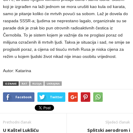
koji je izgrađen na laži jednom se mora urušiti kao kula od karata,
samo je pitanje koliko će mrtvih povući sa sobom. Laž je dovela do
raspada SSSR-a; ljudima se neprestano lagalo, organizirale su se
parade dok je zrak bio pun otrovnih radioaktivnih čestica iz
Černobila. To je sistem kojem je važnije da ne proglasi poraz od
milijuna ozračenih ili mrtvih ljudi. Takva je situacija i sad, ne smije se
proglasiti poraz, a cijena od tisuću mrtvih Rusa je niska cijena za
režim u kojem ljudski život nikad nije imao osobitu vrijednost.
Autor: Katarina
OZNAKE
RAT
RUSIJA
UKRAJINA
Facebook
Twitter
Prethodni članak
Sljedeći članak
U Kaštel Lukšiću
Splitski aerodrom i