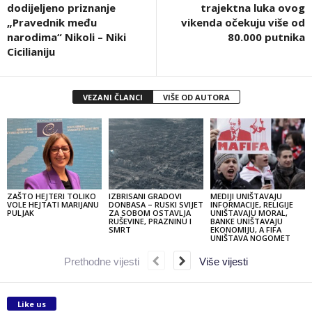
dodijeljeno priznanje
trajektna luka ovog
„Pravednik među
vikenda očekuju više od
narodima“ Nikoli – Niki
80.000 putnika
Cicilianiju
VEZANI ČLANCI
VIŠE OD AUTORA
ZAŠTO HEJTERI TOLIKO
IZBRISANI GRADOVI
MEDIJI UNIŠTAVAJU
VOLE HEJTATI MARIJANU
DONBASA – RUSKI SVIJET
INFORMACIJE, RELIGIJE
PULJAK
ZA SOBOM OSTAVLJA
UNIŠTAVAJU MORAL,
RUŠEVINE, PRAZNINU I
BANKE UNIŠTAVAJU
SMRT
EKONOMIJU, A FIFA
UNIŠTAVA NOGOMET
Prethodne vijesti
Više vijesti
Like us