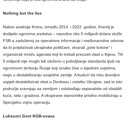
Nothing but the lies
Nakon aneksije Krima, između 2014. i 2022. godine, Kremlj je
dodijelio ogromna sredstva – navodno oko 5 milijardi dolara službi
FSB-a zaduženoj za operativne informacije i međunarodne odnose
da bi potplaćivali ukrajinske političare, stvarali „pete kolone“ i
organizirali mrežu agenata koji bi trebali preuzeti vlast u Kijevu. Tih
5 milijardi nije moglo biti uloženo u poboljšanje standarda ljudi na
ogromnom teritoriju Rusije koji ionako žive u bijednim uvjetima,
nego u destabilizaciju susjedne zemlje. A budući da nisu dovoljno
uspjeli destabilizirati vlast u Donbasu i ostatku Ukrajine, sad to isto
područje sravnjuju sa zemljom i oslobađaju separatiste od vlastitih
kuća, sela i gradova. A okupirane stanovnike prisilno mobiliziraju u
Specijalnu vojnu operaciju.
Luksuzni život KGB-ovaca