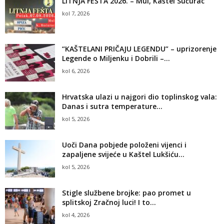
LITNJA FEŠTA 2026. – Mul, Kaštel Sućurac
kol 7, 2026
“KAŠTELANI PRIČAJU LEGENDU” – uprizorenje
Legende o Miljenku i Dobrili –...
kol 6, 2026
Hrvatska ulazi u najgori dio toplinskog vala:
Danas i sutra temperature...
kol 5, 2026
Uoči Dana pobjede položeni vijenci i
zapaljene svijeće u Kaštel Lukšiću...
kol 5, 2026
Stigle službene brojke: pao promet u
splitskoj Zračnoj luci! I to...
kol 4, 2026