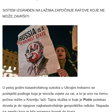
SISTEM IZGRAĐEN NA LAŽIMA ZAPOČINJE RATOVE KOJE NE
MOŽE ZAVRŠITI
U petoj godini katastrofalnog sukoba u Ukrajini trebamo se
podsjetiti podloge koja je stvorila uvjete za rat, a to je ono na čemu
počiva režim u Kremlju: laži. Tajna služba iz koje je
Putin
potekao
dovela je do njegove najkatastrofalnije geopolitičke odluke. Napada
na zemlju koja je bila spremna braniti do kraja.