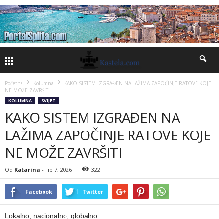
Početna
Kolumna
KAKO SISTEM IZGRAĐEN NA LAŽIMA ZAPOČINJE RATOVE KOJE
NE MOŽE ZAVRŠITI
KOLUMNA
SVIJET
KAKO SISTEM IZGRAĐEN NA
LAŽIMA ZAPOČINJE RATOVE KOJE
NE MOŽE ZAVRŠITI
Od
Katarina
-
lip 7, 2026
322
Facebook
Twitter
Lokalno, nacionalno, globalno