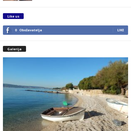
Like us
0
Obožavatelja
LIKE
Galerija