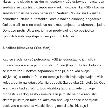
Naravno, u skladu s ruskim mindsetom krađe državnog novca, ova
sredstva su završila u džepovima visokih dužnosnika FSB-a koji su
sredstva trošili na sličan način kao i
Vedran
Pavlek
: na luksuzne
nekretnine, skupe automobile i ostale načine osobnog bogaćenja.
Oni su trošili ta silna sredstva na luksuz umjesto na okretanje ljudi u
Donbasu protiv Ukrajine, jer nisu predvidjeli da će posljedica
njihovih lažnih izvještaja biti milijun mrtvih Rusa.
Sindikat klimavaca (Yes-Men)
Kad su sredstva već potrošena, FSB je jednostavno izmislio i
frizirao izvješća koja je potom slao Putinu (kojemu bi bilo bolje da
se informirao u nekom zapadnom mediju, a ne kod svojih
lažljivaca), a onda je Putin na temelju lažnih izvještaja svojih bivših
kolega donio najkatastrofalniju geopolitičku odluku 21. stoljeća. Ovo
je situacija kad su laži iz tvog vlastitog tabora dovele do tvoje
propasti. A razlog zašto klimavci lažu je to što se boje reći istinu:
sistem je ustrojen tako da kažnjava one koji donose loše vijesti. I
doslovno u strahu za vlastiti život, glasnici lažu, friziraju i