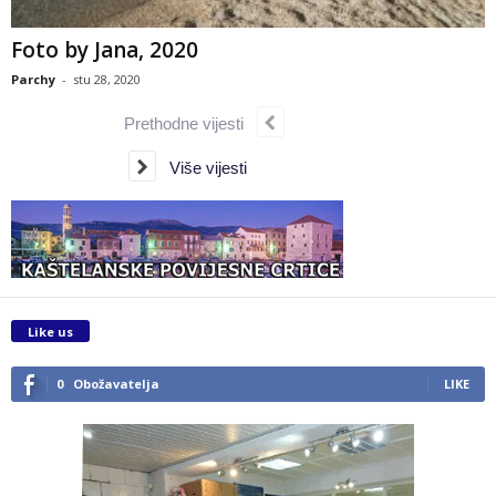
Foto by Jana, 2020
Parchy
-
stu 28, 2020
Prethodne vijesti
Više vijesti
Like us
0
Obožavatelja
LIKE