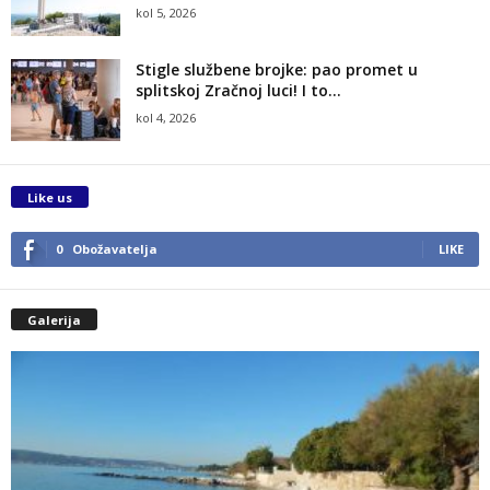
kol 5, 2026
Stigle službene brojke: pao promet u
splitskoj Zračnoj luci! I to...
kol 4, 2026
Like us
0
Obožavatelja
LIKE
Galerija