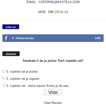
EMAIL :
CATERING@KASTELA.COM
MOB.: 098 170 41 13
Like us
0
Obožavatelja
LIKE
Anketa
Smatrate li da je počeo Treći svjetski rat?
3. svjetski rat je počeo
3. svjetski rat je siguran
3. svjetski rat - nema šanse! Kome je do rata...
View Results