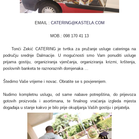
EMAIL :
CATERING@KASTELA.COM
MOB.: 098 170 41 13
Tonći Zekić CATERING je tvrtka za pružanje usluge cateringa na
području srednje Dalmacije. U mogućnosti smo Vam ponuditi usluge
prijama gostiju, organiziranja vjenčanja, organiziranja krizmi, krštenja,
poslovnih banketa te raznoraznih domjenaka …
Štedimo Vaše vrijeme i novac. Obratite se s povjerenjem.
Nudimo kompletnu uslugu, od same nabave potrepština, do prijevoza
gotovih proizvoda i asortimana, te finalnog vraćanja izgleda mjesta
događaja u stanje kakvo je bilo prije okupljanja Vaših gostiju i prijatelja.