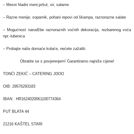
– Mesni hladni meni;pršut, sir, salame
– Razne menije; soparnik, pohani repovi od škampa, raznorazne salate
– Mogućnost narudžbe raznoraznih voćnih dekoracija, rezbarenog voća
npr.-lubenica
– Probajte naše domaće kolaće, nećete zažaliti.
Obratite se s povjerenjem! Garantiramo najniže cijene!
TONĆI ZEKIĆ – CATERING JDOO
OIB: 29576293183
IBAN : HR1624020061100774364
PUT BLATA 44
21216 KAŠTEL STARI