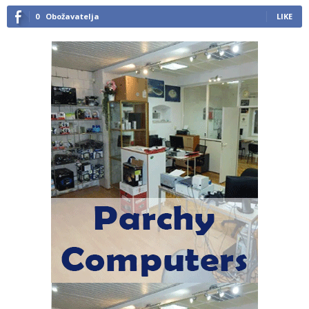
0
Obožavatelja
LIKE