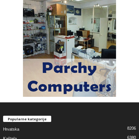
Popularne kategorije
8206
Hrvatska
6380
Kaštela