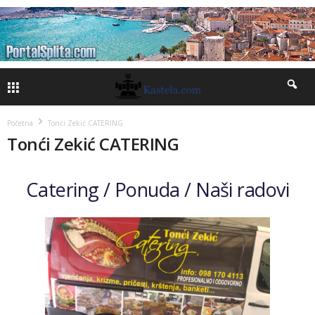
Početna
Tonći Zekić CATERING
Tonći Zekić CATERING
Catering /
Ponuda /
Naši radovi