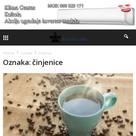
Početna
Oznake
činjenice
Oznaka: činjenice