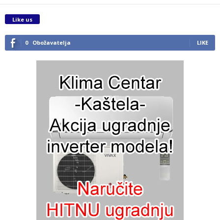
Like us
0
Obožavatelja
LIKE