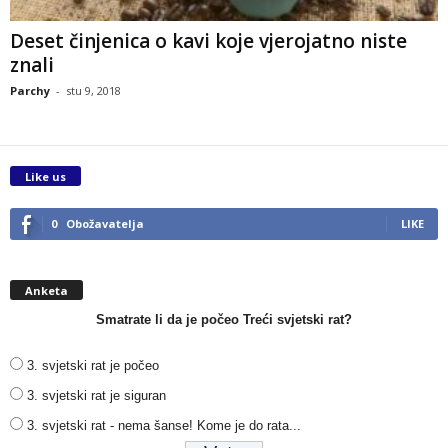
Deset činjenica o kavi koje vjerojatno niste
znali
Parchy
-
stu 9, 2018
Like us
0
Obožavatelja
LIKE
Anketa
Smatrate li da je počeo Treći svjetski rat?
3. svjetski rat je počeo
3. svjetski rat je siguran
3. svjetski rat - nema šanse! Kome je do rata...