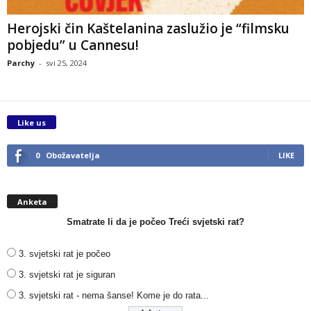
Herojski čin Kaštelanina zaslužio je “filmsku
pobjedu” u Cannesu!
Parchy
-
svi 25, 2024
Like us
0
Obožavatelja
LIKE
Anketa
Smatrate li da je počeo Treći svjetski rat?
3. svjetski rat je počeo
3. svjetski rat je siguran
3. svjetski rat - nema šanse! Kome je do rata...