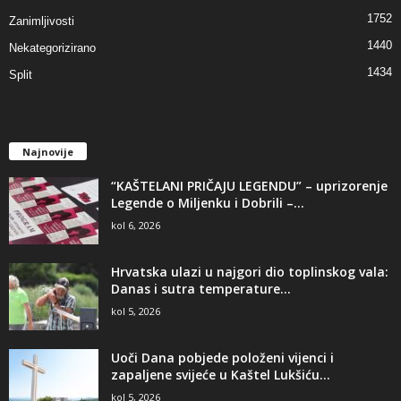
1752
Zanimljivosti
1440
Nekategorizirano
1434
Split
Najnovije
“KAŠTELANI PRIČAJU LEGENDU” – uprizorenje
Legende o Miljenku i Dobrili –...
kol 6, 2026
Hrvatska ulazi u najgori dio toplinskog vala:
Danas i sutra temperature...
kol 5, 2026
Uoči Dana pobjede položeni vijenci i
zapaljene svijeće u Kaštel Lukšiću...
kol 5, 2026