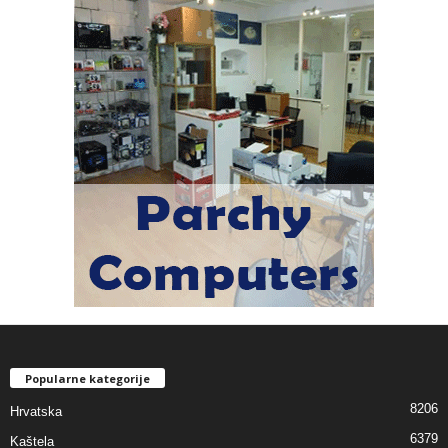
Popularne kategorije
8206
Hrvatska
6379
Kaštela