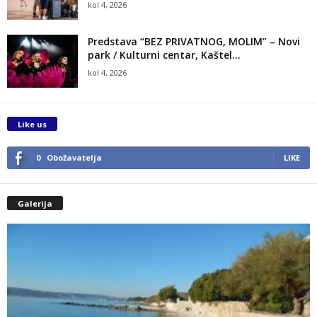
kol 4, 2026
Predstava “BEZ PRIVATNOG, MOLIM” – Novi
park / Kulturni centar, Kaštel...
kol 4, 2026
Like us
0
Obožavatelja
LIKE
Galerija