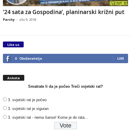
’24 sata za Gospodina’, planinarski križni put
Parchy
-
ožu 9, 2018
Like us
0
Obožavatelja
LIKE
Anketa
Smatrate li da je počeo Treći svjetski rat?
3. svjetski rat je počeo
3. svjetski rat je siguran
3. svjetski rat - nema šanse! Kome je do rata...