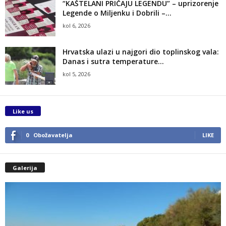
“KAŠTELANI PRIČAJU LEGENDU” – uprizorenje
Legende o Miljenku i Dobrili –...
kol 6, 2026
Hrvatska ulazi u najgori dio toplinskog vala:
Danas i sutra temperature...
kol 5, 2026
Like us
0
Obožavatelja
LIKE
Galerija