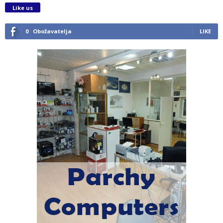
Like us
0
Obožavatelja
LIKE