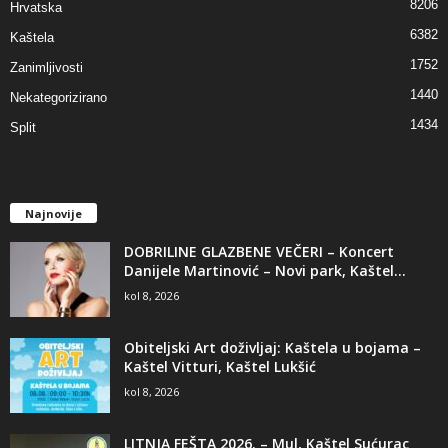
8206
Hrvatska
6382
Kaštela
1752
Zanimljivosti
1440
Nekategorizirano
1434
Split
Najnovije
DOBRILINE GLAZBENE VEČERI – Koncert
Danijele Martinović – Novi park, Kaštel...
kol 8, 2026
Obiteljski Art doživljaj: Kaštela u bojama –
Kaštel Vitturi, Kaštel Lukšić
kol 8, 2026
LITNJA FEŠTA 2026. – Mul, Kaštel Sućurac