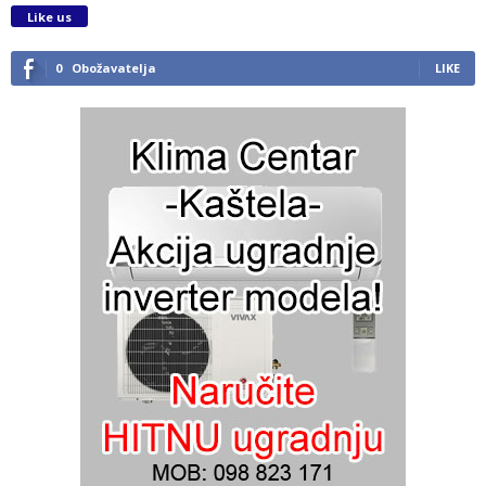
Like us
0
Obožavatelja
LIKE