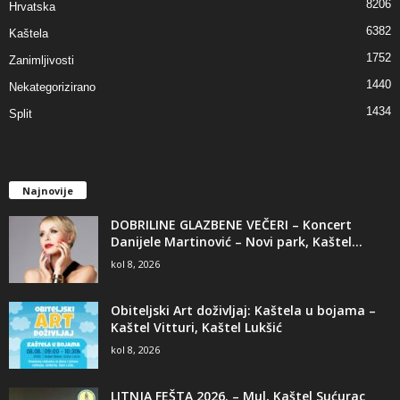
8206
Hrvatska
6382
Kaštela
1752
Zanimljivosti
1440
Nekategorizirano
1434
Split
Najnovije
DOBRILINE GLAZBENE VEČERI – Koncert
Danijele Martinović – Novi park, Kaštel...
kol 8, 2026
Obiteljski Art doživljaj: Kaštela u bojama –
Kaštel Vitturi, Kaštel Lukšić
kol 8, 2026
LITNJA FEŠTA 2026. – Mul, Kaštel Sućurac