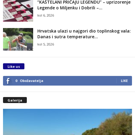
“KAŠTELANI PRIČAJU LEGENDU” – uprizorenje
Legende o Miljenku i Dobrili –...
kol 6, 2026
Hrvatska ulazi u najgori dio toplinskog vala:
Danas i sutra temperature...
kol 5, 2026
Like us
0
Obožavatelja
LIKE
Galerija