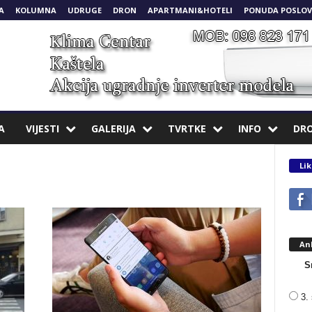
A
KOLUMNA
UDRUGE
DRON
APARTMANI&HOTELI
PONUDA POSLOV
A
VIJESTI
GALERIJA
TVRTKE
INFO
DR
Lik
An
S
3. 