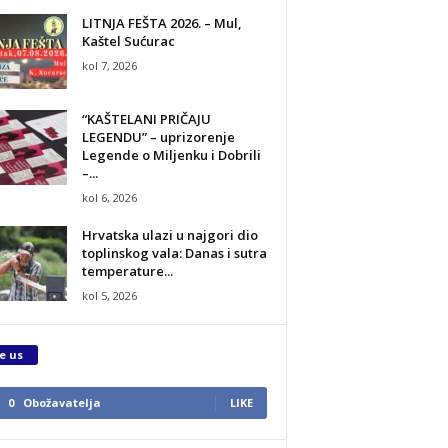
LITNJA FEŠTA 2026. – Mul,
Kaštel Sućurac
kol 7, 2026
“KAŠTELANI PRIČAJU
LEGENDU” – uprizorenje
Legende o Miljenku i Dobrili
–...
kol 6, 2026
Hrvatska ulazi u najgori dio
toplinskog vala: Danas i sutra
temperature...
kol 5, 2026
e us
0
Obožavatelja
LIKE