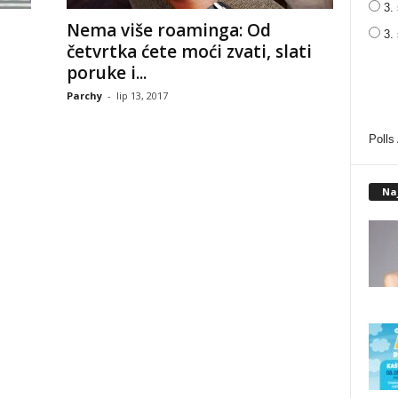
3. 
Nema više roaminga: Od
3.
četvrtka ćete moći zvati, slati
poruke i...
Parchy
-
lip 13, 2017
Polls
Na