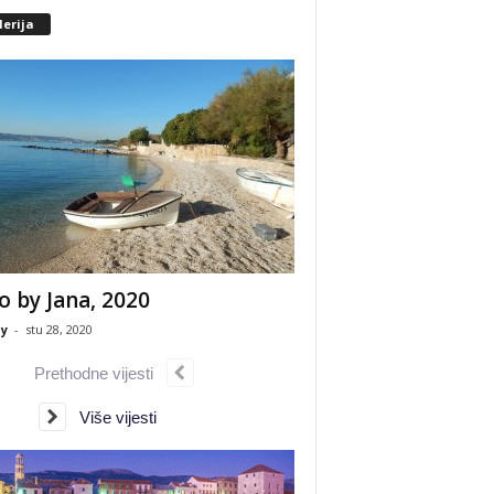
erija
o by Jana, 2020
y
-
stu 28, 2020
Prethodne vijesti
Više vijesti