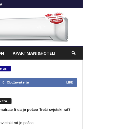
A
ON
APARTMANI&HOTELI
e us
0
Obožavatelja
LIKE
keta
matrate li da je počeo Treći svjetski rat?
svjetski rat je počeo