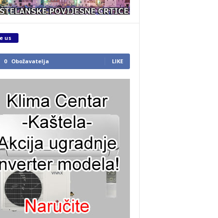
e us
0
Obožavatelja
LIKE