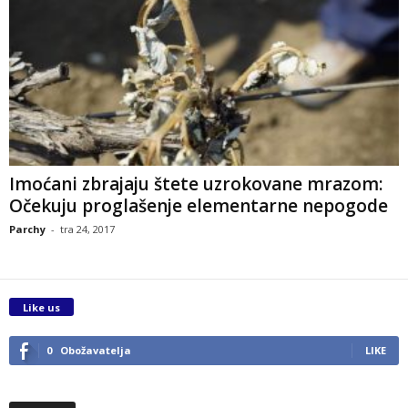
Imoćani zbrajaju štete uzrokovane mrazom:
Očekuju proglašenje elementarne nepogode
Parchy
-
tra 24, 2017
Like us
0
Obožavatelja
LIKE