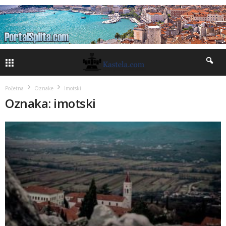
Početna
Oznake
Imotski
Oznaka: imotski