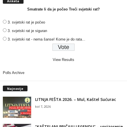
Anketa
Smatrate li da je počeo Treći svjetski rat?
3. svjetski rat je počeo
3. svjetski rat je siguran
3. svjetski rat - nema šanse! Kome je do rata...
View Results
Polls Archive
Najnovije
LITNJA FEŠTA 2026. – Mul, Kaštel Sućurac
kol 7, 2026
“KAŠTELANI PRIČAJU LEGENDU” – uprizorenje