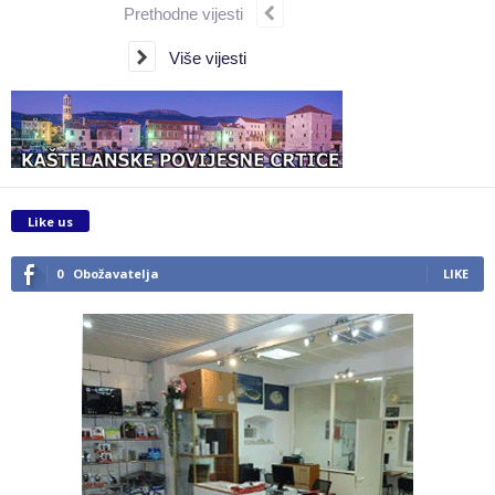
Prethodne vijesti
Više vijesti
Like us
0
Obožavatelja
LIKE