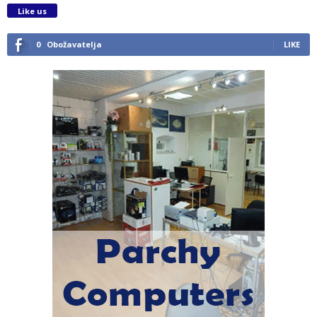
Like us
0
Obožavatelja
LIKE