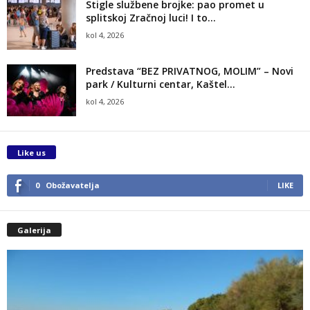
Stigle službene brojke: pao promet u
splitskoj Zračnoj luci! I to...
kol 4, 2026
Predstava “BEZ PRIVATNOG, MOLIM” – Novi
park / Kulturni centar, Kaštel...
kol 4, 2026
Like us
0
Obožavatelja
LIKE
Galerija