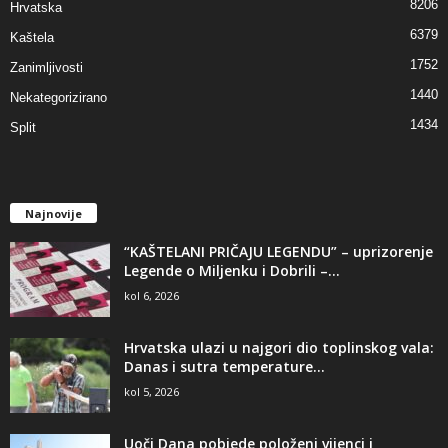
8206
Hrvatska
6379
Kaštela
1752
Zanimljivosti
1440
Nekategorizirano
1434
Split
Najnovije
“KAŠTELANI PRIČAJU LEGENDU” – uprizorenje
Legende o Miljenku i Dobrili –...
kol 6, 2026
Hrvatska ulazi u najgori dio toplinskog vala:
Danas i sutra temperature...
kol 5, 2026
Uoči Dana pobjede položeni vijenci i