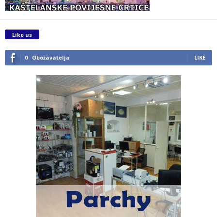
Like us
0
Obožavatelja
LIKE