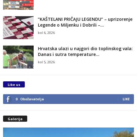
“KAŠTELANI PRIČAJU LEGENDU” – uprizorenje
Legende o Miljenku i Dobrili –...
kol 6, 2026
Hrvatska ulazi u najgori dio toplinskog vala:
Danas i sutra temperature...
kol 5, 2026
Like us
0
Obožavatelja
LIKE
Galerija