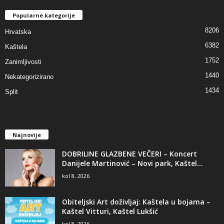
Popularne kategorije
8206
Hrvatska
6382
Kaštela
1752
Zanimljivosti
1440
Nekategorizirano
1434
Split
Najnovije
DOBRILINE GLAZBENE VEČERI – Koncert
Danijele Martinović – Novi park, Kaštel...
kol 8, 2026
Obiteljski Art doživljaj: Kaštela u bojama –
Kaštel Vitturi, Kaštel Lukšić
kol 8, 2026