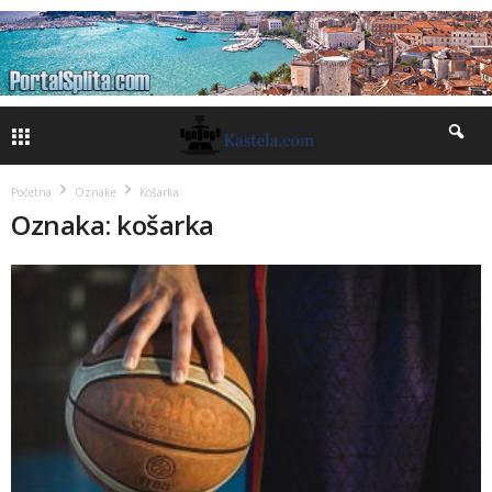
Početna
Oznake
Košarka
Oznaka: košarka