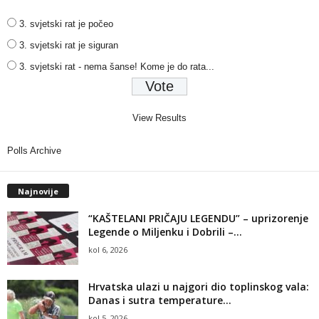
3. svjetski rat je počeo
3. svjetski rat je siguran
3. svjetski rat - nema šanse! Kome je do rata...
View Results
Polls Archive
Najnovije
“KAŠTELANI PRIČAJU LEGENDU” – uprizorenje
Legende o Miljenku i Dobrili –...
kol 6, 2026
Hrvatska ulazi u najgori dio toplinskog vala:
Danas i sutra temperature...
kol 5, 2026