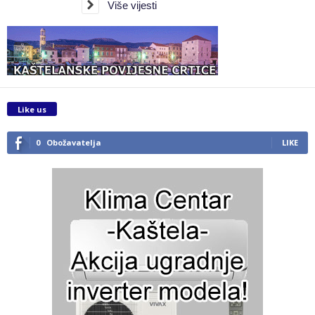
Više vijesti
Like us
0
Obožavatelja
LIKE