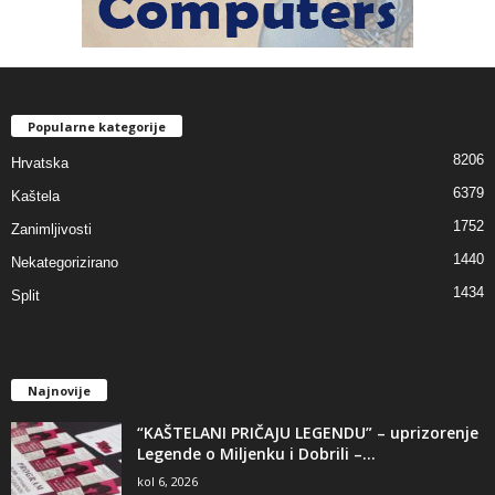
Popularne kategorije
8206
Hrvatska
6379
Kaštela
1752
Zanimljivosti
1440
Nekategorizirano
1434
Split
Najnovije
“KAŠTELANI PRIČAJU LEGENDU” – uprizorenje
Legende o Miljenku i Dobrili –...
kol 6, 2026