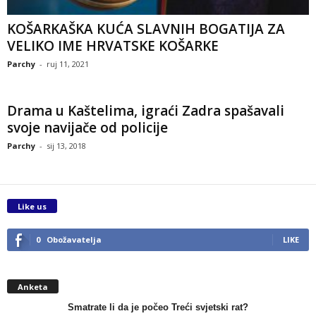
KOŠARKAŠKA KUĆA SLAVNIH BOGATIJA ZA
VELIKO IME HRVATSKE KOŠARKE
Parchy
-
ruj 11, 2021
Drama u Kaštelima, igraći Zadra spašavali
svoje navijače od policije
Parchy
-
sij 13, 2018
Like us
0
Obožavatelja
LIKE
Anketa
Smatrate li da je počeo Treći svjetski rat?