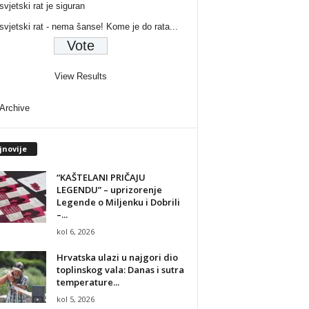
svjetski rat je siguran
 svjetski rat - nema šanse! Kome je do rata...
View Results
 Archive
jnovije
“KAŠTELANI PRIČAJU
LEGENDU” – uprizorenje
Legende o Miljenku i Dobrili
–...
kol 6, 2026
Hrvatska ulazi u najgori dio
toplinskog vala: Danas i sutra
temperature...
kol 5, 2026