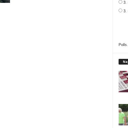
3. 
3.
Polls
Na