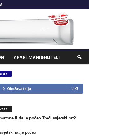
A
ON
APARTMANI&HOTELI
e us
0
Obožavatelja
LIKE
keta
matrate li da je počeo Treći svjetski rat?
svjetski rat je počeo