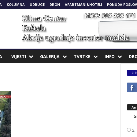
A
KOLUMNA
UDRUGE
DRON
APARTMANI&HOTELI
PONUDA POSLOV
A
VIJESTI
GALERIJA
TVRTKE
INFO
DR
Lik
An
S
3. 