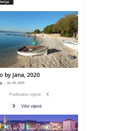
erija
o by Jana, 2020
y
-
stu 28, 2020
Prethodne vijesti
Više vijesti