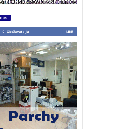
e us
0
Obožavatelja
LIKE