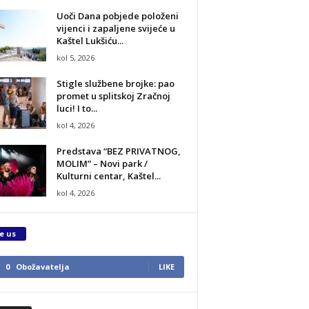
Uoči Dana pobjede položeni
vijenci i zapaljene svijeće u
Kaštel Lukšiću...
kol 5, 2026
Stigle službene brojke: pao
promet u splitskoj Zračnoj
luci! I to...
kol 4, 2026
Predstava “BEZ PRIVATNOG,
MOLIM” – Novi park /
Kulturni centar, Kaštel...
kol 4, 2026
e us
0
Obožavatelja
LIKE