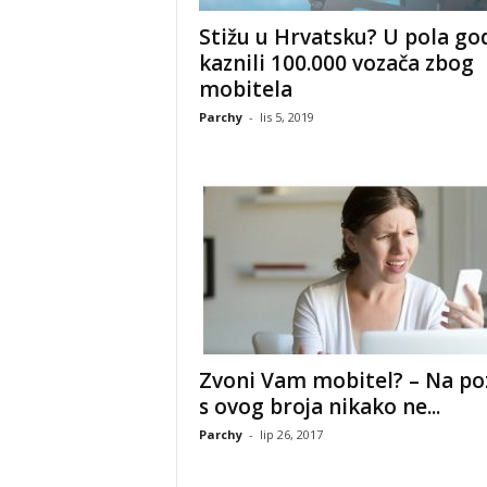
Stižu u Hrvatsku? U pola go
kaznili 100.000 vozača zbog
mobitela
Parchy
-
lis 5, 2019
Zvoni Vam mobitel? – Na po
s ovog broja nikako ne...
Parchy
-
lip 26, 2017