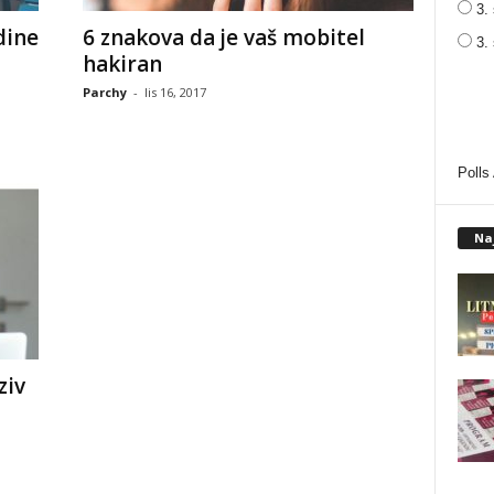
3. 
dine
6 znakova da je vaš mobitel
3.
hakiran
Parchy
-
lis 16, 2017
Polls
Na
ziv