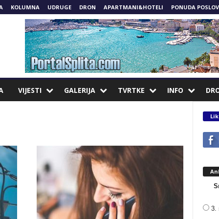
A
KOLUMNA
UDRUGE
DRON
APARTMANI&HOTELI
PONUDA POSLOV
A
VIJESTI
GALERIJA
TVRTKE
INFO
DR
Lik
An
S
3. 