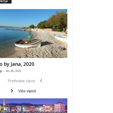
erija
o by Jana, 2020
y
-
stu 28, 2020
Prethodne vijesti
Više vijesti