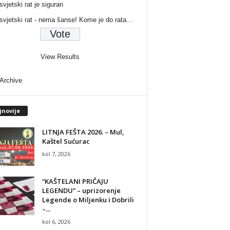
svjetski rat je siguran
 svjetski rat - nema šanse! Kome je do rata...
View Results
 Archive
jnovije
LITNJA FEŠTA 2026. – Mul,
Kaštel Sućurac
kol 7, 2026
“KAŠTELANI PRIČAJU
LEGENDU” – uprizorenje
Legende o Miljenku i Dobrili
–...
kol 6, 2026