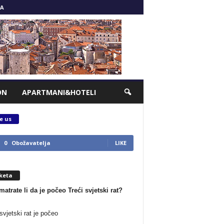
A
ON
APARTMANI&HOTELI
e us
0
Obožavatelja
LIKE
keta
matrate li da je počeo Treći svjetski rat?
svjetski rat je počeo