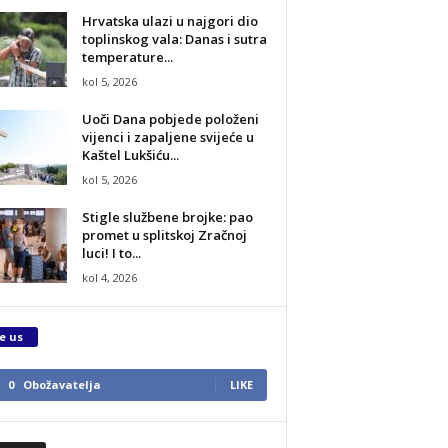
Hrvatska ulazi u najgori dio
toplinskog vala: Danas i sutra
temperature...
kol 5, 2026
Uoči Dana pobjede položeni
vijenci i zapaljene svijeće u
Kaštel Lukšiću...
kol 5, 2026
Stigle službene brojke: pao
promet u splitskoj Zračnoj
luci! I to...
kol 4, 2026
e us
0
Obožavatelja
LIKE