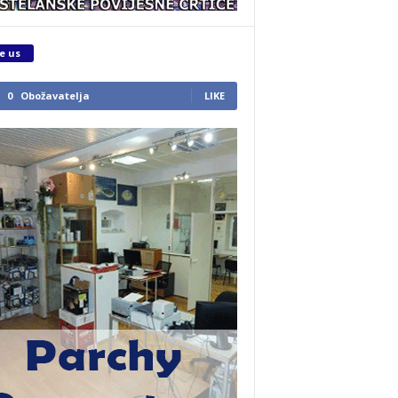
e us
0
Obožavatelja
LIKE