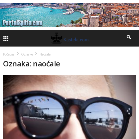
Početna
Oznake
Naoćale
Oznaka: naoćale