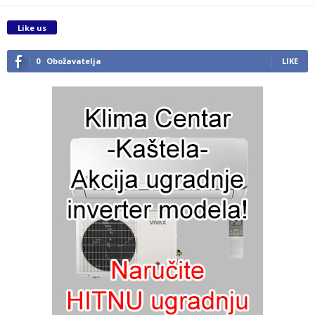
Like us
0
Obožavatelja
LIKE