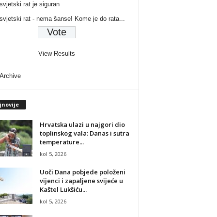
svjetski rat je siguran
 svjetski rat - nema šanse! Kome je do rata...
View Results
 Archive
jnovije
Hrvatska ulazi u najgori dio
toplinskog vala: Danas i sutra
temperature...
kol 5, 2026
Uoči Dana pobjede položeni
vijenci i zapaljene svijeće u
Kaštel Lukšiću...
kol 5, 2026