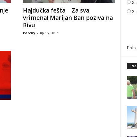
3. 
nje
Hajdučka fešta – Za sva
3.
vrimena! Marijan Ban poziva na
Rivu
Parchy
-
lip 15, 2017
Polls
Na