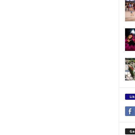
Lik
Gal