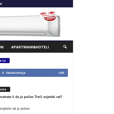
A
ON
APARTMANI&HOTELI
e us
0
Obožavatelja
LIKE
keta
matrate li da je počeo Treći svjetski rat?
svjetski rat je počeo