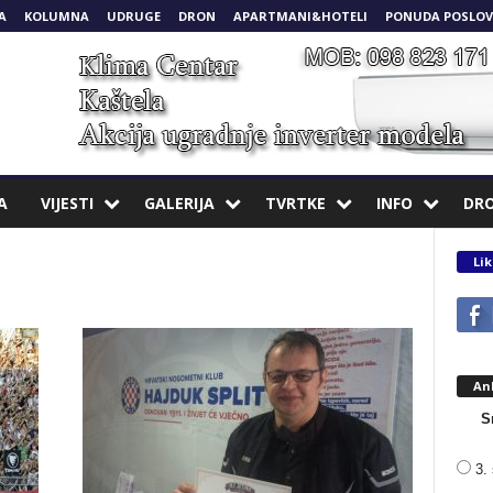
A
KOLUMNA
UDRUGE
DRON
APARTMANI&HOTELI
PONUDA POSLOV
A
VIJESTI
GALERIJA
TVRTKE
INFO
DR
Lik
An
S
3. 