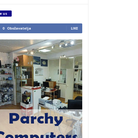
e us
0
Obožavatelja
LIKE