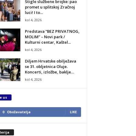
Stigle službene brojke: pao
promet u splitskoj Zračnoj
luci! I to...
kol 4, 2026
Predstava “BEZ PRIVATNOG,
MOLIM” – Novi park /
Kulturni centar, Kaštel...
kol 4, 2026
Diljem Hrvatske obilježava
se 31. obljetnica Oluje.
Koncerti, izložbe, baklje…
kol 4, 2026
e us
0
Obožavatelja
LIKE
erija