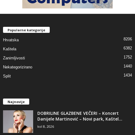
Popularne kategorije
8206
Hrvatska
6382
Kaštela
1752
Zanimljivosti
1440
Nekategorizirano
1434
Split
Najnovije
DOBRILINE GLAZBENE VEČERI – Koncert
Danijele Martinović – Novi park, Kaštel...
kol 8, 2026