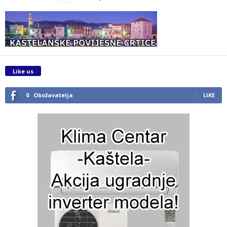
Like us
0
Obožavatelja
LIKE