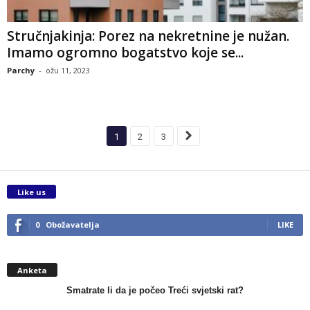
Stručnjakinja: Porez na nekretnine je nužan.
Imamo ogromno bogatstvo koje se...
Parchy
-
ožu 11, 2023
1
2
3
Like us
0
Obožavatelja
LIKE
Anketa
Smatrate li da je počeo Treći svjetski rat?