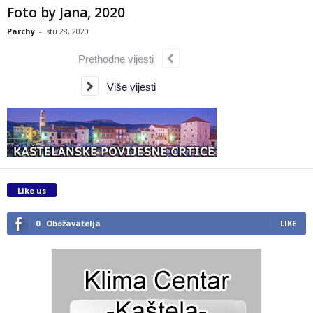
Foto by Jana, 2020
Parchy
-
stu 28, 2020
Prethodne vijesti
Više vijesti
Like us
0
Obožavatelja
LIKE