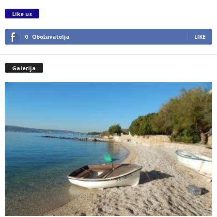
Like us
0
Obožavatelja
LIKE
Galerija