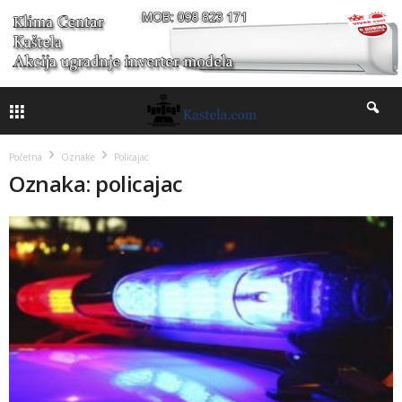
Početna
Oznake
Policajac
Oznaka: policajac