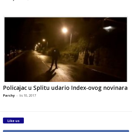
Policajac u Splitu udario Index-ovog novinara
Parchy
-
lis 10, 2017
Like us