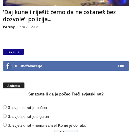
‘Daj kune i riješit ćemo da ne ostaneš bez
dozvole’: policija...
Parchy
-
pro 20, 2018
Like us
0
Obožavatelja
LIKE
Anketa
Smatrate li da je počeo Treći svjetski rat?
3. svjetski rat je počeo
3. svjetski rat je siguran
3. svjetski rat - nema šanse! Kome je do rata...