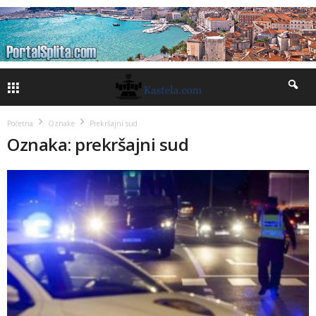
Početna
Oznake
Prekršajni sud
Oznaka: prekršajni sud