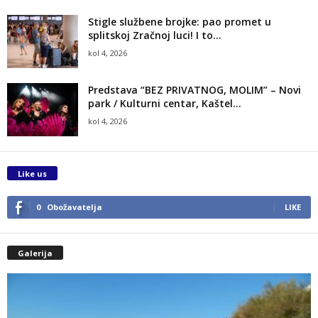
Stigle službene brojke: pao promet u
splitskoj Zračnoj luci! I to...
kol 4, 2026
Predstava “BEZ PRIVATNOG, MOLIM” – Novi
park / Kulturni centar, Kaštel...
kol 4, 2026
Like us
0
Obožavatelja
LIKE
Galerija