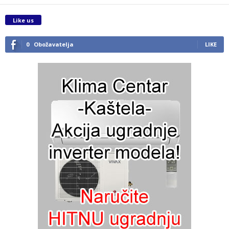
Like us
0
Obožavatelja
LIKE