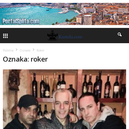
Početna
Oznake
Roker
Oznaka: roker