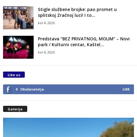
Stigle službene brojke: pao promet u
splitskoj Zračnoj luci! I to...
kol 4, 2026
Predstava “BEZ PRIVATNOG, MOLIM” – Novi
park / Kulturni centar, Kaštel...
kol 4, 2026
Like us
0
Obožavatelja
LIKE
Galerija