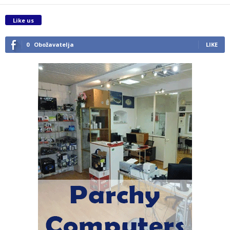
Like us
0
Obožavatelja
LIKE