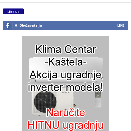
Like us
0
Obožavatelja
LIKE