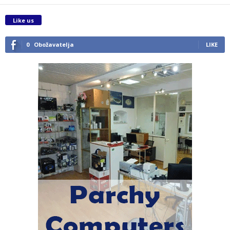
Like us
0
Obožavatelja
LIKE