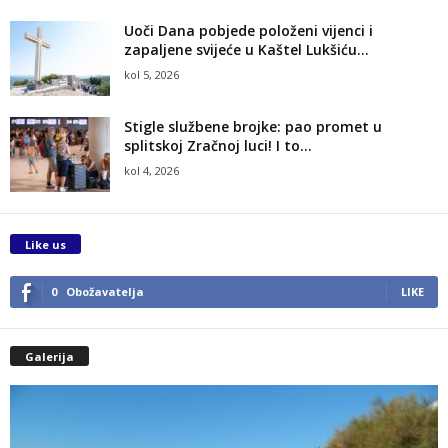
Uoči Dana pobjede položeni vijenci i
zapaljene svijeće u Kaštel Lukšiću...
kol 5, 2026
Stigle službene brojke: pao promet u
splitskoj Zračnoj luci! I to...
kol 4, 2026
Like us
0
Obožavatelja
LIKE
Galerija