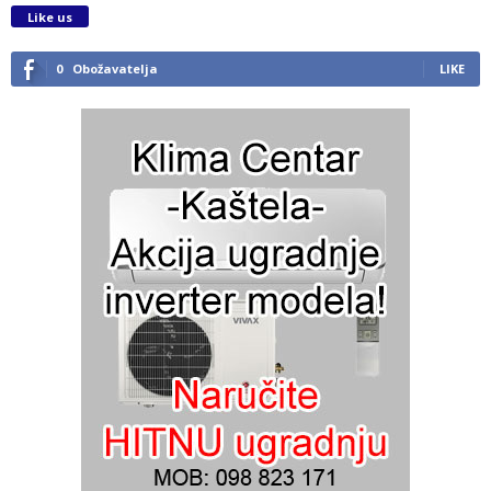
Like us
0
Obožavatelja
LIKE