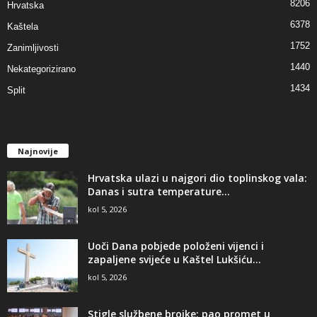
8206
Hrvatska
6378
Kaštela
1752
Zanimljivosti
1440
Nekategorizirano
1434
Split
Najnovije
Hrvatska ulazi u najgori dio toplinskog vala:
Danas i sutra temperature...
kol 5, 2026
Uoči Dana pobjede položeni vijenci i
zapaljene svijeće u Kaštel Lukšiću...
kol 5, 2026
Stigle službene brojke: pao promet u