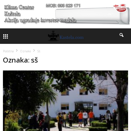
Početna
Oznake
Sš
Oznaka: sš