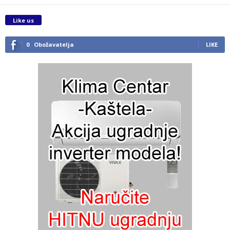
Like us
0
Obožavatelja
LIKE