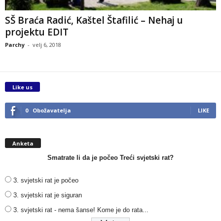
SŠ Braća Radić, Kaštel Štafilić – Nehaj u
projektu EDIT
Parchy
-
velj 6, 2018
Like us
0
Obožavatelja
LIKE
Anketa
Smatrate li da je počeo Treći svjetski rat?
3. svjetski rat je počeo
3. svjetski rat je siguran
3. svjetski rat - nema šanse! Kome je do rata...