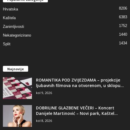
8206
Hrvatska
6383
Kaštela
1752
Zanimljivosti
1440
Nekategorizirano
1434
Split
Najnovije
ROMANTIKA POD ZVIJEZDAMA – projekcije
ljubavnih filmova na otvorenom, u sklopu...
kol 9, 2026
DOBRILINE GLAZBENE VEČERI – Koncert
Danijele Martinović – Novi park, Kaštel...
kol 8, 2026