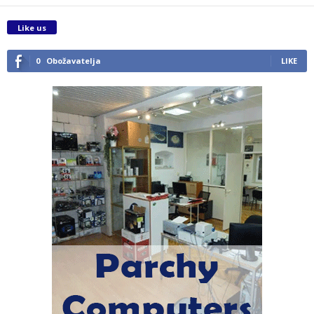
Like us
0
Obožavatelja
LIKE