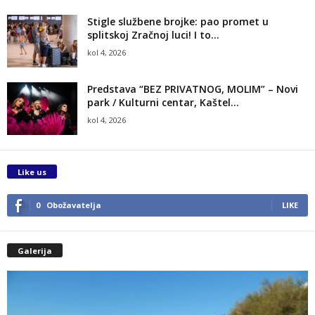
Stigle službene brojke: pao promet u
splitskoj Zračnoj luci! I to...
kol 4, 2026
Predstava “BEZ PRIVATNOG, MOLIM” – Novi
park / Kulturni centar, Kaštel...
kol 4, 2026
Like us
0
Obožavatelja
LIKE
Galerija