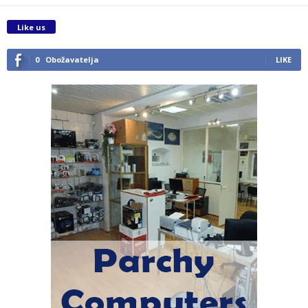
Like us
0
Obožavatelja
LIKE