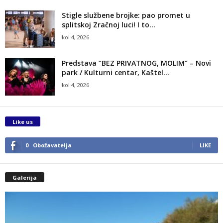
Stigle službene brojke: pao promet u
splitskoj Zračnoj luci! I to...
kol 4, 2026
Predstava “BEZ PRIVATNOG, MOLIM” – Novi
park / Kulturni centar, Kaštel...
kol 4, 2026
Like us
0
Obožavatelja
LIKE
Galerija