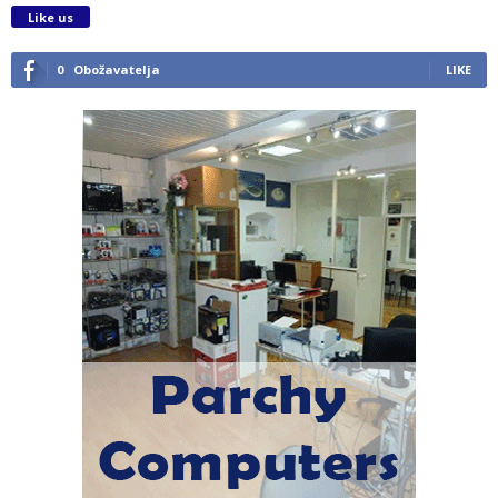
Like us
0
Obožavatelja
LIKE