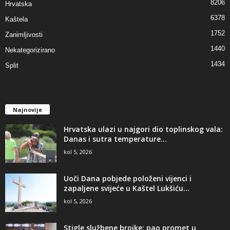
8206
Hrvatska
6378
Kaštela
1752
Zanimljivosti
1440
Nekategorizirano
1434
Split
Najnovije
Hrvatska ulazi u najgori dio toplinskog vala:
Danas i sutra temperature...
kol 5, 2026
Uoči Dana pobjede položeni vijenci i
zapaljene svijeće u Kaštel Lukšiću...
kol 5, 2026
Stigle službene brojke: pao promet u