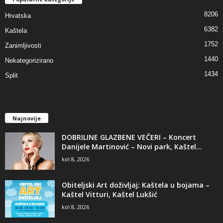
8206
Hrvatska
6382
Kaštela
1752
Zanimljivosti
1440
Nekategorizirano
1434
Split
Najnovije
DOBRILINE GLAZBENE VEČERI – Koncert
Danijele Martinović – Novi park, Kaštel...
kol 8, 2026
Obiteljski Art doživljaj: Kaštela u bojama –
Kaštel Vitturi, Kaštel Lukšić
kol 8, 2026