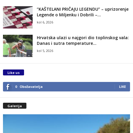
“KAŠTELANI PRIČAJU LEGENDU” – uprizorenje
Legende o Miljenku i Dobrili –...
kol 6, 2026
Hrvatska ulazi u najgori dio toplinskog vala:
Danas i sutra temperature...
kol 5, 2026
Like us
0
Obožavatelja
LIKE
Galerija