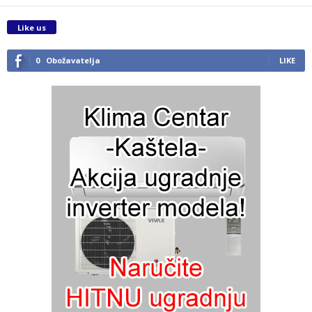
Like us
0
Obožavatelja
LIKE