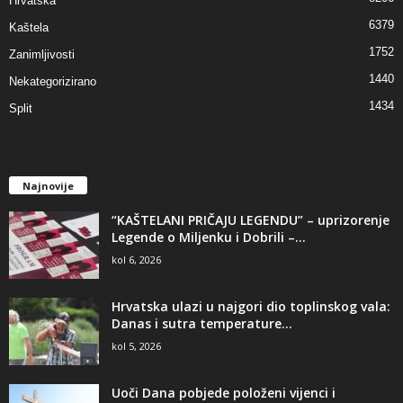
Hrvatska
6379
Kaštela
1752
Zanimljivosti
1440
Nekategorizirano
1434
Split
Najnovije
“KAŠTELANI PRIČAJU LEGENDU” – uprizorenje
Legende o Miljenku i Dobrili –...
kol 6, 2026
Hrvatska ulazi u najgori dio toplinskog vala:
Danas i sutra temperature...
kol 5, 2026
Uoči Dana pobjede položeni vijenci i