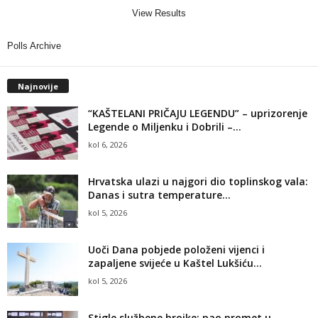
View Results
Polls Archive
Najnovije
“KAŠTELANI PRIČAJU LEGENDU” – uprizorenje
Legende o Miljenku i Dobrili –...
kol 6, 2026
Hrvatska ulazi u najgori dio toplinskog vala:
Danas i sutra temperature...
kol 5, 2026
Uoči Dana pobjede položeni vijenci i
zapaljene svijeće u Kaštel Lukšiću...
kol 5, 2026
Stigle službene brojke: pao promet u