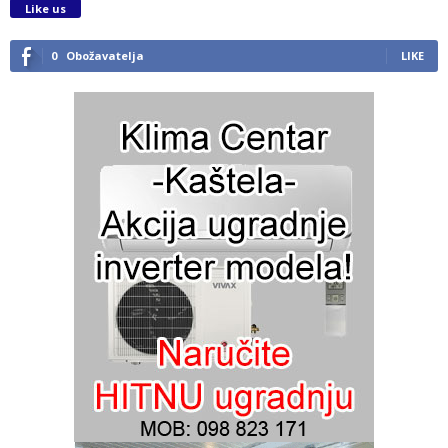
Like us
0
Obožavatelja
LIKE