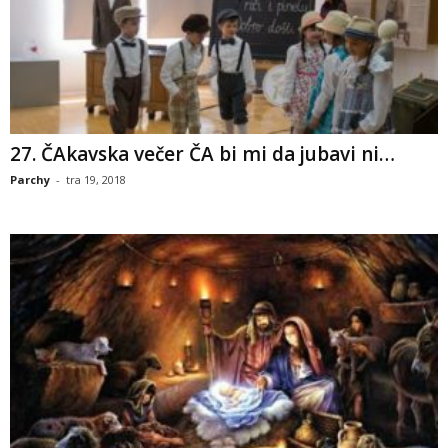
27. ČAkavska večer ČA bi mi da jubavi ni…
Parchy
-
tra 19, 2018