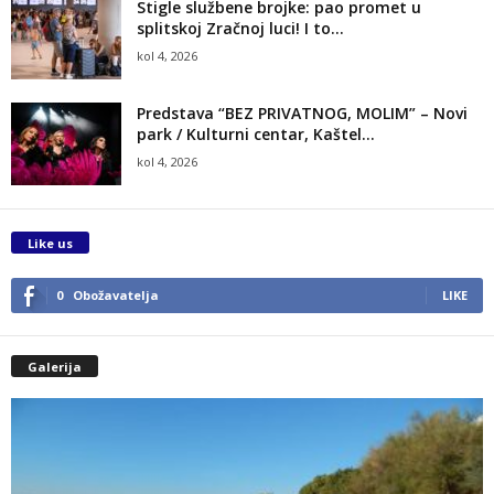
Stigle službene brojke: pao promet u
splitskoj Zračnoj luci! I to...
kol 4, 2026
Predstava “BEZ PRIVATNOG, MOLIM” – Novi
park / Kulturni centar, Kaštel...
kol 4, 2026
Like us
0
Obožavatelja
LIKE
Galerija