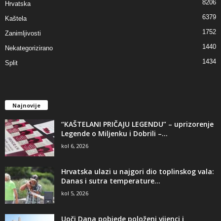
8206
Hrvatska
6379
Kaštela
1752
Zanimljivosti
1440
Nekategorizirano
1434
Split
Najnovije
“KAŠTELANI PRIČAJU LEGENDU” – uprizorenje
Legende o Miljenku i Dobrili –...
kol 6, 2026
Hrvatska ulazi u najgori dio toplinskog vala:
Danas i sutra temperature...
kol 5, 2026
Uoči Dana pobjede položeni vijenci i