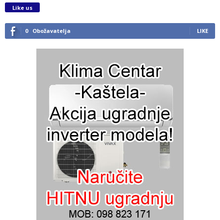
Like us
0
Obožavatelja
LIKE