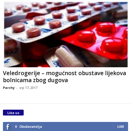
Veledrogerije – mogućnost obustave lijekova
bolnicama zbog dugova
Parchy
-
srp 17, 2017
Like us
0
Obožavatelja
LIKE