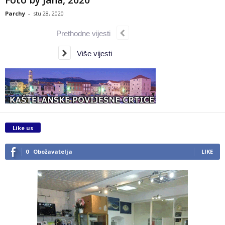
Foto by Jana, 2020
Parchy
-
stu 28, 2020
Prethodne vijesti
Više vijesti
Like us
0
Obožavatelja
LIKE