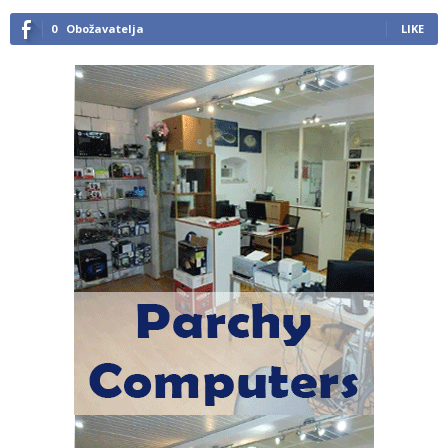
0
Obožavatelja
LIKE