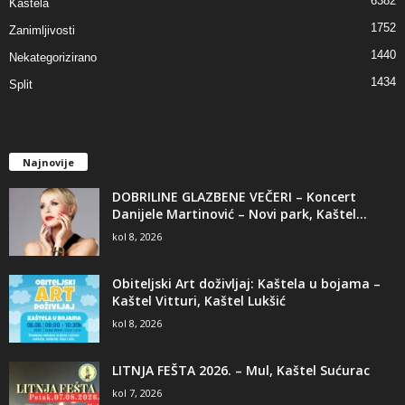
6382
Kaštela
1752
Zanimljivosti
1440
Nekategorizirano
1434
Split
Najnovije
DOBRILINE GLAZBENE VEČERI – Koncert
Danijele Martinović – Novi park, Kaštel...
kol 8, 2026
Obiteljski Art doživljaj: Kaštela u bojama –
Kaštel Vitturi, Kaštel Lukšić
kol 8, 2026
LITNJA FEŠTA 2026. – Mul, Kaštel Sućurac
kol 7, 2026